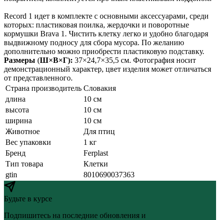
Record 1 идет в комплекте с основными аксессуарами, среди
которых: пластиковая поилка, жердочки и поворотные
кормушки Brava 1. Чистить клетку легко и удобно благодаря
выдвижному подносу для сбора мусора. По желанию
дополнительно можно приобрести пластиковую подставку.
Размеры
(
Ш×В×Г):
37×24,7×35,5 см. Фотография носит
демонстрационный характер, цвет изделия может отличаться
от представленного.
Страна производитель
Словакия
длина
10 см
высота
10 см
ширина
10 см
Животное
Для птиц
Вес упаковки
1 кг
Бренд
Ferplast
Тип товара
Клетки
gtin
8010690037363
Будьте в курсе
Подпишитесь на последние обновления и