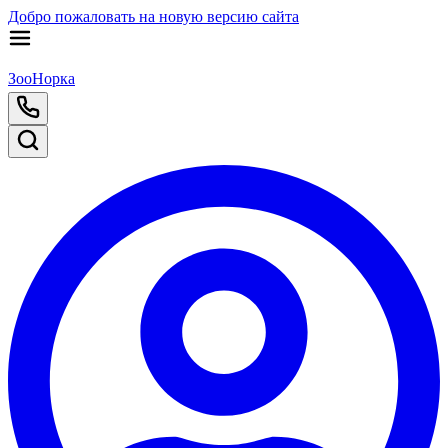
Добро пожаловать на новую версию сайта
ЗооНорка