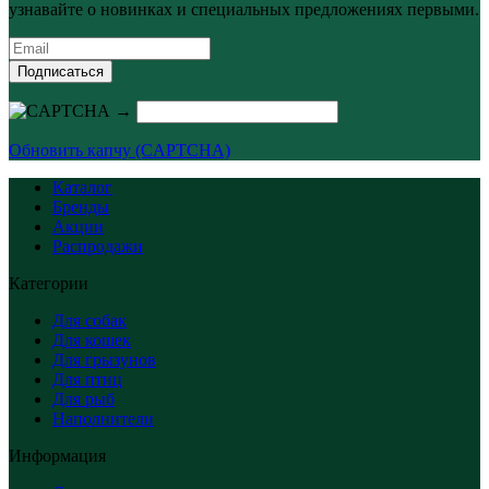
узнавайте о новинках и специальных предложениях первыми.
Подписаться
→
Обновить капчу (CAPTCHA)
Каталог
Бренды
Акции
Распродажи
Категории
Для собак
Для кошек
Для грызунов
Для птиц
Для рыб
Наполнители
Информация