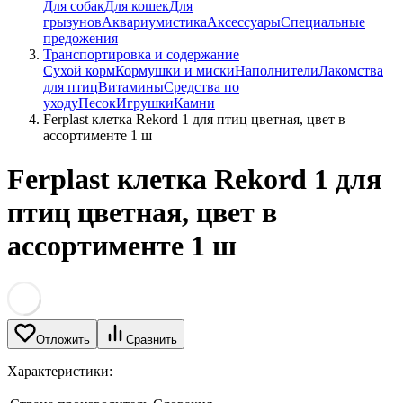
Для собак
Для кошек
Для
грызунов
Аквариумистика
Аксессуары
Специальные
предожения
Транспортировка и содержание
Сухой корм
Кормушки и миски
Наполнители
Лакомства
для птиц
Витамины
Средства по
уходу
Песок
Игрушки
Камни
Ferplast клетка Rekord 1 для птиц цветная, цвет в
ассортименте 1 ш
Ferplast клетка Rekord 1 для
птиц цветная, цвет в
ассортименте 1 ш
Отложить
Сравнить
Характеристики: