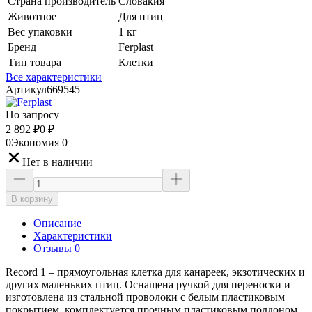
Страна производитель
Словакия
Животное
Для птиц
Вес упаковки
1 кг
Бренд
Ferplast
Тип товара
Клетки
Все характеристики
Артикул
669545
По запросу
2 892
₽
0
₽
0
Экономия
0
Нет в наличии
В корзину
Описание
Характеристики
Отзывы 0
Record 1 – прямоугольная клетка для канареек, экзотических и
других маленьких птиц. Оснащена ручкой для переноски и
изготовлена из стальной проволоки с белым пластиковым
покрытием, комплектуется прочным пластиковым поддоном.