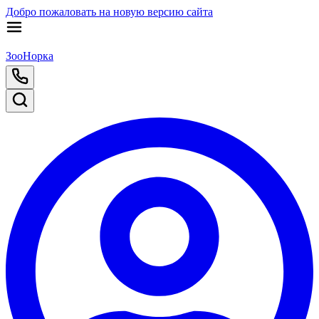
Добро пожаловать на новую версию сайта
ЗооНорка