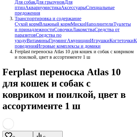
Для собак
Для грызунов
Для
птиц
Аквариумистика
Аксессуары
Специальные
предожения
Транспортировка и содержание
Сухой корм
Влажный корм
Миски
Наполнители
Туалеты
и принадлежности
Совочки
Лакомства
Средства от
паразитов
Средства по
уходу
Витамины
Груминг
Амуниции
Игрушки
Когтеточки
К
поведения
Игровые комплексы и домики
Ferplast переноска Atlas 10 для кошек и собак с ковриком
и поилкой, цвет в ассортименте 1 ш
Ferplast переноска Atlas 10
для кошек и собак с
ковриком и поилкой, цвет в
ассортименте 1 ш