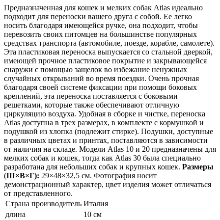
Предназначенная для кошек и мелких собак Atlas идеально
подходит для переноски вашего друга с собой. Ее легко
носить благодаря имеющейся ручке, она подходит, чтобы
перевозить своих питомцев на большинстве популярных
средствах транспорта (автомобиле, поезде, корабле, самолете).
Эта пластиковая переноска выпускается со стальной дверкой,
имеющей прочное пластиковое покрытие и закрывающейся
снаружи с помощью защелок во избежание ненужных
случайных открываний во время поездки. Очень прочная
благодаря своей системе фиксации при помощи боковых
креплений, эта переноска поставляется с боковыми
решетками, которые также обеспечивают отличную
циркуляцию воздуха. Удобная в сборке и чистке, переноска
Atlas доступна в трех размерах, в комплекте с кормушкой и
подушкой из хлопка (подлежит стирке). Подушки, доступные
в различных цветах и принтах, поставляются в зависимости
от наличия на складе. Модели Atlas 10 и 20 предназначены для
мелких собак и кошек, тогда как Atlas 30 была специально
разработана для небольших собак и крупных кошек.
Размеры
(
Ш×В×Г):
29×48×32,5 см. Фотография носит
демонстрационный характер, цвет изделия может отличаться
от представленного.
Страна производитель
Италия
длина
10 см