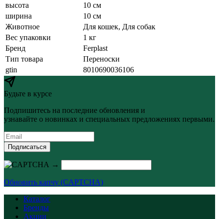
высота
10 см
ширина
10 см
Животное
Для кошек, Для собак
Вес упаковки
1 кг
Бренд
Ferplast
Тип товара
Переноски
gtin
8010690036106
Будьте в курсе
Подпишитесь на последние обновления и
узнавайте о новинках и специальных предложениях первыми.
Подписаться
→
Обновить капчу (CAPTCHA)
Каталог
Бренды
Акции