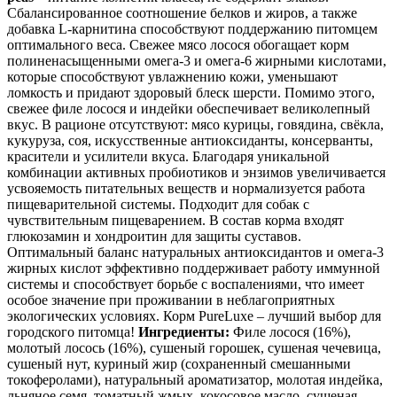
Сбалансированное соотношение белков и жиров, а также
добавка L-карнитина способствуют поддержанию питомцем
оптимального веса. Свежее мясо лосося обогащает корм
полиненасыщенными омега-3 и омега-6 жирными кислотами,
которые способствуют увлажнению кожи, уменьшают
ломкость и придают здоровый блеск шерсти. Помимо этого,
свежее филе лосося и индейки обеспечивает великолепный
вкус. В рационе отсутствуют: мясо курицы, говядина, свёкла,
кукуруза, соя, искусственные антиоксиданты, консерванты,
красители и усилители вкуса. Благодаря уникальной
комбинации активных пробиотиков и энзимов увеличивается
усвояемость питательных веществ и нормализуется работа
пищеварительной системы. Подходит для собак с
чувствительным пищеварением. В состав корма входят
глюкозамин и хондроитин для защиты суставов.
Оптимальный баланс натуральных антиоксидантов и омега-3
жирных кислот эффективно поддерживает работу иммунной
системы и способствует борьбе с воспалениями, что имеет
особое значение при проживании в неблагоприятных
экологических условиях. Корм PureLuxe – лучший выбор для
городского питомца!
Ингредиенты:
Филе лосося (16%),
молотый лосось (16%), сушеный горошек, сушеная чечевица,
сушеный нут, куриный жир (сохраненный смешанными
токоферолами), натуральный ароматизатор, молотая индейка,
льняное семя, томатный жмых, кокосовое масло, сушеная