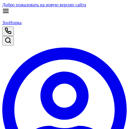
Добро пожаловать на новую версию сайта
ЗооНорка