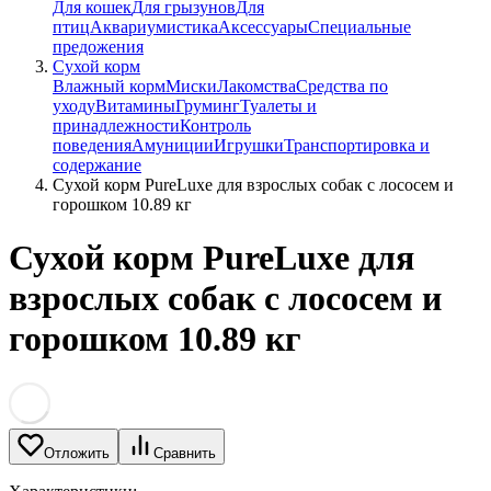
Для кошек
Для грызунов
Для
птиц
Аквариумистика
Аксессуары
Специальные
предожения
Сухой корм
Влажный корм
Миски
Лакомства
Средства по
уходу
Витамины
Груминг
Туалеты и
принадлежности
Контроль
поведения
Амуниции
Игрушки
Транспортировка и
содержание
Сухой корм PureLuxe для взрослых собак с лососем и
горошком 10.89 кг
Сухой корм PureLuxe для
взрослых собак с лососем и
горошком 10.89 кг
Отложить
Сравнить