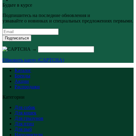
Будьте в курсе
Подпишитесь на последние обновления и
узнавайте о новинках и специальных предложениях первыми.
Подписаться
→
Обновить капчу (CAPTCHA)
Каталог
Бренды
Акции
Распродажи
Категории
Для собак
Для кошек
Для грызунов
Для птиц
Для рыб
Наполнители