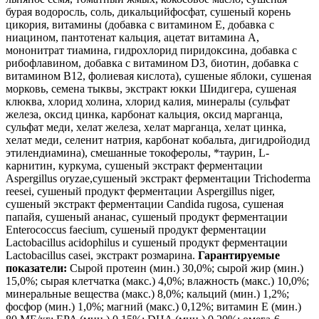
бурая водоросль, соль, дикальцийфосфат, сушеный корень
цикория, витамины (добавка с витамином Е, добавка с
ниацином, пантотенат кальция, ацетат витамина А,
мононитрат тиамина, гидрохлорид пиридоксина, добавка с
рибофлавином, добавка с витамином D3, биотин, добавка с
витамином B12, фолиевая кислота), сушеные яблоки, сушеная
морковь, семена тыквы, экстракт юкки Шидигера, сушеная
клюква, хлорид холина, хлорид калия, минералы (сульфат
железа, оксид цинка, карбонат кальция, оксид марганца,
сульфат меди, хелат железа, хелат марганца, хелат цинка,
хелат меди, селенит натрия, карбонат кобальта, дигидройодид
этилендиамина), смешанные токоферолы, *таурин, L-
карнитин, куркума, сушеный экстракт ферментации
Aspergillus oryzae,сушеный экстракт ферментации Trichoderma
reesei, сушеный продукт ферментации Aspergillus niger,
сушеный экстракт ферментации Candida rugosa, сушеная
папайя, сушеный ананас, сушеный продукт ферментации
Enterococcus faecium, сушеный продукт ферментации
Lactobacillus acidophilus и сушеный продукт ферментации
Lactobacillus casei, экстракт розмарина.
Гарантируемые
показатели:
Сырой протеин (мин.) 30,0%; сырой жир (мин.)
15,0%; сырая клетчатка (макс.) 4,0%; влажность (макс.) 10,0%;
минеральные вещества (макс.) 8,0%; кальций (мин.) 1,2%;
фосфор (мин.) 1,0%; магний (макс.) 0,12%; витамин Е (мин.)