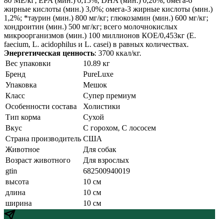
80 МЕ/кг; EPA (мин.) 0,15%; DHA (мин.) 0,20%; омега-6
жирные кислоты (мин.) 3,0%; омега-3 жирные кислоты (мин.)
1,2%; *таурин (мин.) 800 мг/кг; глюкозамин (мин.) 600 мг/кг;
хондроитин (мин.) 500 мг/кг; всего молочнокислых
микроорганизмов (мин.) 100 миллионов КОЕ/0,453кг (E.
faecium, L. acidophilus и L. casei) в равных количествах.
Энергетическая ценность
: 3700 ккал/кг.
Вес упаковки
10.89 кг
Бренд
PureLuxe
Упаковка
Мешок
Класс
Супер премиум
Особенности состава
Холистики
Тип корма
Сухой
Вкус
С горохом, С лососем
Страна производитель
США
Животное
Для собак
Возраст животного
Для взрослых
gtin
682500940019
высота
10 см
длина
10 см
ширина
10 см