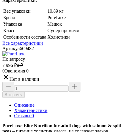
Характеристики:
Вес упаковки
10.89 кг
Бренд
PureLuxe
Упаковка
Мешок
Класс
Супер премиум
Особенности состава
Холистики
Все характеристики
Артикул
669482
По запросу
7 996
₽
0
₽
0
Экономия
0
Нет в наличии
В корзину
Описание
Характеристики
Отзывы 0
PureLuxe Elite Nutrition for adult dogs with salmon & split
peas
– питание холистик класса, не содержит злаков.