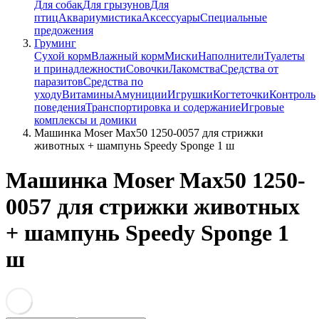
Для собак
Для грызунов
Для
птиц
Аквариумистика
Аксессуары
Специальные
предожения
Груминг
Сухой корм
Влажный корм
Миски
Наполнители
Туалеты
и принадлежности
Совочки
Лакомства
Средства от
паразитов
Средства по
уходу
Витамины
Амуниции
Игрушки
Когтеточки
Контроль
поведения
Транспортировка и содержание
Игровые
комплексы и домики
Машинка Moser Max50 1250-0057 для стрижки
животных + шампунь Speedy Sponge 1 ш
Машинка Moser Max50 1250-
0057 для стрижки животных
+ шампунь Speedy Sponge 1
ш