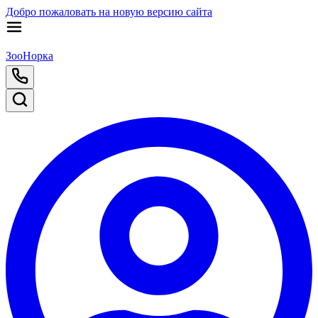
Добро пожаловать на новую версию сайта
ЗооНорка