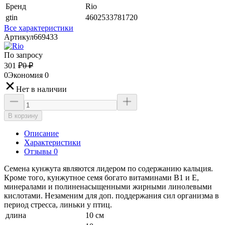
Бренд
Rio
gtin
4602533781720
Все характеристики
Артикул
669433
По запросу
301
₽
0
₽
0
Экономия
0
Нет в наличии
В корзину
Описание
Характеристики
Отзывы 0
Семена кунжута являются лидером по содержанию кальция.
Кроме того, кунжутное семя богато витаминами B1 и E,
минералами и полиненасыщенными жирными линолевыми
кислотами. Незаменим для доп. поддержания сил организма в
период стресса, линьки у птиц.
длина
10 см