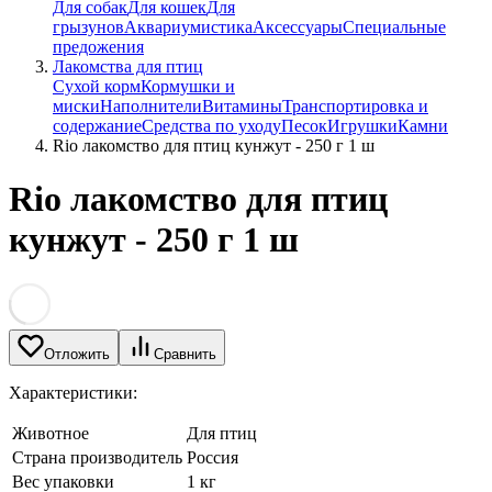
Для собак
Для кошек
Для
грызунов
Аквариумистика
Аксессуары
Специальные
предожения
Лакомства для птиц
Сухой корм
Кормушки и
миски
Наполнители
Витамины
Транспортировка и
содержание
Средства по уходу
Песок
Игрушки
Камни
Rio лакомство для птиц кунжут - 250 г 1 ш
Rio лакомство для птиц
кунжут - 250 г 1 ш
Отложить
Сравнить
Характеристики:
Животное
Для птиц
Страна производитель
Россия
Вес упаковки
1 кг