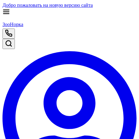
Добро пожаловать на новую версию сайта
ЗооНорка