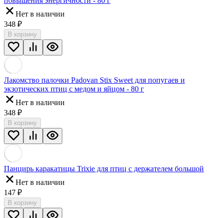
повышения энергичности - 80 г
Нет в наличии
348
₽
В корзину
Лакомство палочки Padovan Stix Sweet для попугаев и
экзотических птиц с медом и яйцом - 80 г
Нет в наличии
348
₽
В корзину
Панцирь каракатицы Trixie для птиц с держателем большой
Нет в наличии
147
₽
В корзину