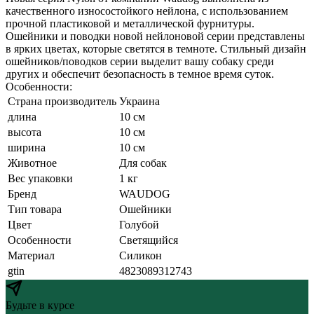
качественного износостойкого нейлона, с использованием
прочной пластиковой и металлической фурнитуры.
Ошейники и поводки новой нейлоновой серии представлены
в ярких цветах, которые светятся в темноте. Стильный дизайн
ошейников/поводков серии выделит вашу собаку среди
других и обеспечит безопасность в темное время суток.
Особенности:
Страна производитель
Украина
длина
10 см
высота
10 см
ширина
10 см
Животное
Для собак
Вес упаковки
1 кг
Бренд
WAUDOG
Тип товара
Ошейники
Цвет
Голубой
Особенности
Светящийся
Материал
Силикон
gtin
4823089312743
Будьте в курсе