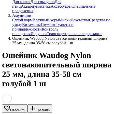
Для кошек
Для грызунов
Для
птиц
Аквариумистика
Аксессуары
Специальные
предожения
Амуниции
Сухой корм
Влажный корм
Миски
Лакомства
Средства по
уходу
Витамины
Груминг
Туалеты и
принадлежности
Контроль
поведения
Игрушки
Транспортировка и содержание
Ошейник Waudog Nylon светонакопительный ширина
25 мм, длина 35-58 см голубой 1 ш
Ошейник Waudog Nylon
светонакопительный ширина
25 мм, длина 35-58 см
голубой 1 ш
Отложить
Сравнить