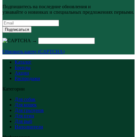
Подпишитесь на последние обновления и
узнавайте о новинках и специальных предложениях первыми.
Подписаться
→
Обновить капчу (CAPTCHA)
Каталог
Бренды
Акции
Распродажи
Категории
Для собак
Для кошек
Для грызунов
Для птиц
Для рыб
Наполнители