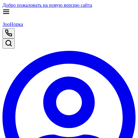
Добро пожаловать на новую версию сайта
ЗооНорка