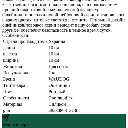
качественного износостойкого нейлона, с использованием
прочной пластиковой и металлической фурнитуры.
Ошейники и поводки новой нейлоновой серии представлены
в ярких цветах, которые светятся в темноте. Стильный дизайн
ошейников/поводков серии выделит вашу собаку среди
других и обеспечит безопасность в темное время суток.
Особенности:
Страна производитель
Украина
длина
10 см
высота
10 см
ширина
10 см
Животное
Для собак
Вес упаковки
1 кг
Бренд
WAUDOG
Тип товара
Ошейники
Цвет
Розовый
Особенности
Светящийся
Материал
Силикон
gtin
4823089312736
Будьте в курсе