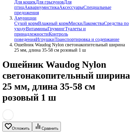
Для кошек
Для грызунов
Для
птиц
Аквариумистика
Аксессуары
Специальные
предожения
Амуниции
Сухой корм
Влажный корм
Миски
Лакомства
Средства по
уходу
Витамины
Груминг
Туалеты и
принадлежности
Контроль
поведения
Игрушки
Транспортировка и содержание
Ошейник Waudog Nylon светонакопительный ширина
25 мм, длина 35-58 см розовый 1 ш
Ошейник Waudog Nylon
светонакопительный ширина
25 мм, длина 35-58 см
розовый 1 ш
Отложить
Сравнить