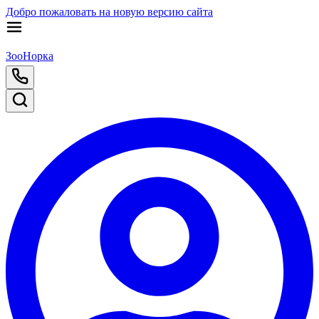
Добро пожаловать на новую версию сайта
ЗооНорка