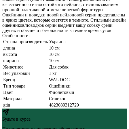
качественного износостойкого нейлона, с использованием
прочной пластиковой и металлической фурнитуры.
Ошейники и поводки новой нейлоновой серии представлены
в ярких цветах, которые светятся в темноте. Стильный дизайн
ошейников/поводков серии выделит вашу собаку среди
других и обеспечит безопасность в темное время суток.
Особенности:
Страна производитель
Украина
длина
10 см
высота
10 см
ширина
10 см
Животное
Для собак
Вес упаковки
1 кг
Бренд
WAUDOG
Тип товара
Ошейники
Цвет
Фиолетовый
Материал
Силикон
gtin
4823089312729
Будьте в курсе
Подпишитесь на последние обновления и