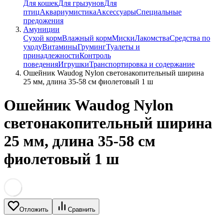
Для кошек
Для грызунов
Для
птиц
Аквариумистика
Аксессуары
Специальные
предожения
Амуниции
Сухой корм
Влажный корм
Миски
Лакомства
Средства по
уходу
Витамины
Груминг
Туалеты и
принадлежности
Контроль
поведения
Игрушки
Транспортировка и содержание
Ошейник Waudog Nylon светонакопительный ширина
25 мм, длина 35-58 см фиолетовый 1 ш
Ошейник Waudog Nylon
светонакопительный ширина
25 мм, длина 35-58 см
фиолетовый 1 ш
Отложить
Сравнить