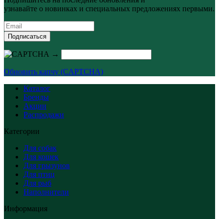
узнавайте о новинках и специальных предложениях первыми.
Подписаться
→
Обновить капчу (CAPTCHA)
Каталог
Бренды
Акции
Распродажи
Категории
Для собак
Для кошек
Для грызунов
Для птиц
Для рыб
Наполнители
Информация