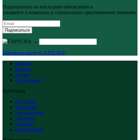
Подпишитесь на последние обновления и
узнавайте о новинках и специальных предложениях первыми.
Подписаться
→
Обновить капчу (CAPTCHA)
Каталог
Бренды
Акции
Распродажи
Категории
Для собак
Для кошек
Для грызунов
Для птиц
Для рыб
Наполнители