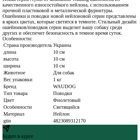
качественного износостойкого нейлона, с использованием
прочной пластиковой и металлической фурнитуры.
Ошейники и поводки новой нейлоновой серии представлены
в ярких цветах, которые светятся в темноте. Стильный дизайн
ошейников/поводков серии выделит вашу собаку среди
других и обеспечит безопасность в темное время суток.
Особенности:
Страна производитель
Украина
длина
10 см
высота
10 см
ширина
10 см
Животное
Для собак
Вес упаковки
1 кг
Бренд
WAUDOG
Тип товара
Поводки
Цвет
Фиолетовый
Особенности
Светящийся
Материал
Нейлон
gtin
4823089312170
Будьте в курсе