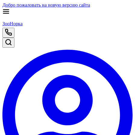
Добро пожаловать на новую версию сайта
ЗооНорка