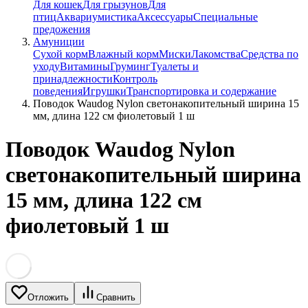
Для кошек
Для грызунов
Для
птиц
Аквариумистика
Аксессуары
Специальные
предожения
Амуниции
Сухой корм
Влажный корм
Миски
Лакомства
Средства по
уходу
Витамины
Груминг
Туалеты и
принадлежности
Контроль
поведения
Игрушки
Транспортировка и содержание
Поводок Waudog Nylon светонакопительный ширина 15
мм, длина 122 см фиолетовый 1 ш
Поводок Waudog Nylon
светонакопительный ширина
15 мм, длина 122 см
фиолетовый 1 ш
Отложить
Сравнить