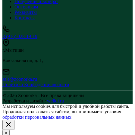
Получение и возврат
Оптовикам
Реквизиты
Контакты
8 (916) 028-19-19
г.Мытищи
Вокзальная пл, д. 1,
sale@zoonorka.ru
Политика Конфиденциальности
© 2026 Zoonorka - Все права защищены.
Разработка и дизайн:
welldi.ru
Мы используем cookies для быстрой и удобной работы сайта.
Продолжая пользоваться сайтом, вы принимаете условия
обработки персональных данных
.
×