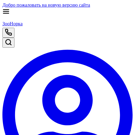
Добро пожаловать на новую версию сайта
ЗооНорка