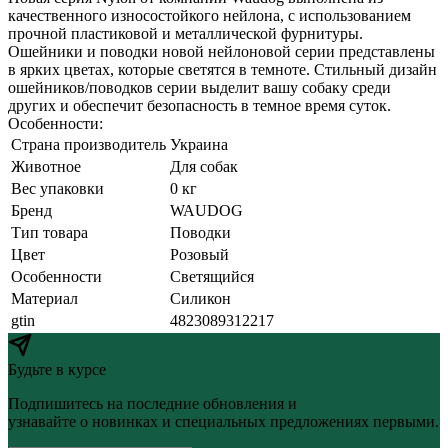
качественного износостойкого нейлона, с использованием
прочной пластиковой и металлической фурнитуры.
Ошейники и поводки новой нейлоновой серии представлены
в ярких цветах, которые светятся в темноте. Стильный дизайн
ошейников/поводков серии выделит вашу собаку среди
других и обеспечит безопасность в темное время суток.
Особенности:
Страна производитель
Украина
Животное
Для собак
Вес упаковки
0 кг
Бренд
WAUDOG
Тип товара
Поводки
Цвет
Розовый
Особенности
Светящийся
Материал
Силикон
gtin
4823089312217
Будьте в курсе
Подпишитесь на последние обновления и
узнавайте о новинках и специальных предложениях первыми.