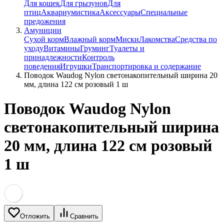
Для кошек
Для грызунов
Для
птиц
Аквариумистика
Аксессуары
Специальные
предожения
Амуниции
Сухой корм
Влажный корм
Миски
Лакомства
Средства по
уходу
Витамины
Груминг
Туалеты и
принадлежности
Контроль
поведения
Игрушки
Транспортировка и содержание
Поводок Waudog Nylon светонакопительный ширина 20
мм, длина 122 см розовый 1 ш
Поводок Waudog Nylon
светонакопительный ширина
20 мм, длина 122 см розовый
1 ш
Отложить
Сравнить