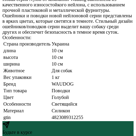
качественного износостойкого нейлона, с использованием
прочной пластиковой и металлической фурнитуры.
Ошейники и поводки новой нейлоновой серии представлены
в ярких цветах, которые светятся в темноте. Стильный дизайн
ошейников/поводков серии выделит вашу собаку среди
других и обеспечит безопасность в темное время суток.
Особенности:
Страна производитель
Украина
длина
10 см
высота
10 см
ширина
10 см
Животное
Для собак
Вес упаковки
1 кг
Бренд
WAUDOG
Тип товара
Поводки
Цвет
Голубой
Особенности
Светящийся
Материал
Силикон
gtin
4823089312255
Будьте в курсе