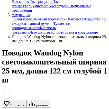
Для кошек
Для грызунов
Для
птиц
Аквариумистика
Аксессуары
Специальные
предожения
Амуниции
Сухой корм
Влажный корм
Миски
Лакомства
Средства по
уходу
Витамины
Груминг
Туалеты и
принадлежности
Контроль
поведения
Игрушки
Транспортировка и содержание
Поводок Waudog Nylon светонакопительный ширина 25
мм, длина 122 см голубой 1 ш
Поводок Waudog Nylon
светонакопительный ширина
25 мм, длина 122 см голубой 1
ш
Отложить
Сравнить