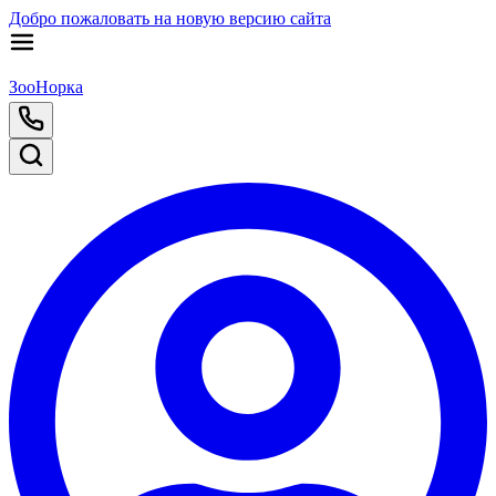
Добро пожаловать на новую версию сайта
ЗооНорка