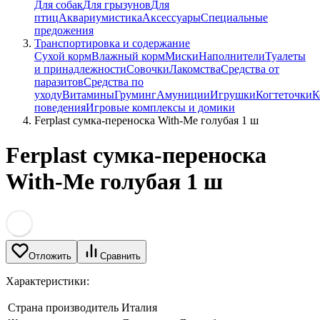
Для собак
Для грызунов
Для
птиц
Аквариумистика
Аксессуары
Специальные
предожения
Транспортировка и содержание
Сухой корм
Влажный корм
Миски
Наполнители
Туалеты
и принадлежности
Совочки
Лакомства
Средства от
паразитов
Средства по
уходу
Витамины
Груминг
Амуниции
Игрушки
Когтеточки
К
поведения
Игровые комплексы и домики
Ferplast сумка-переноска With-Me голубая 1 ш
Ferplast сумка-переноска
With-Me голубая 1 ш
Отложить
Сравнить
Характеристики:
Страна производитель
Италия