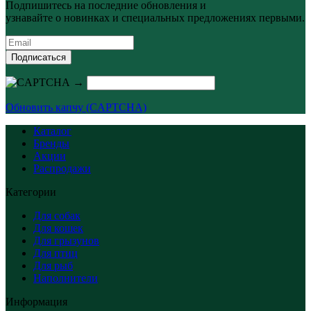
Подпишитесь на последние обновления и
узнавайте о новинках и специальных предложениях первыми.
Подписаться
→
Обновить капчу (CAPTCHA)
Каталог
Бренды
Акции
Распродажи
Категории
Для собак
Для кошек
Для грызунов
Для птиц
Для рыб
Наполнители
Информация