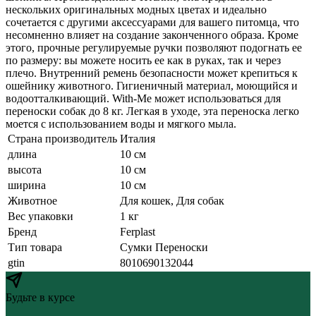
нескольких оригинальных модных цветах и идеально
сочетается с другими аксессуарами для вашего питомца, что
несомненно влияет на создание законченного образа. Кроме
этого, прочные регулируемые ручки позволяют подогнать ее
по размеру: вы можете носить ее как в руках, так и через
плечо. Внутренний ремень безопасности может крепиться к
ошейнику животного. Гигиеничный материал, моющийся и
водоотталкивающий. With-Me может использоваться для
переноски собак до 8 кг. Легкая в уходе, эта переноска легко
моется с использованием воды и мягкого мыла.
Страна производитель
Италия
длина
10 см
высота
10 см
ширина
10 см
Животное
Для кошек, Для собак
Вес упаковки
1 кг
Бренд
Ferplast
Тип товара
Сумки Переноски
gtin
8010690132044
Будьте в курсе