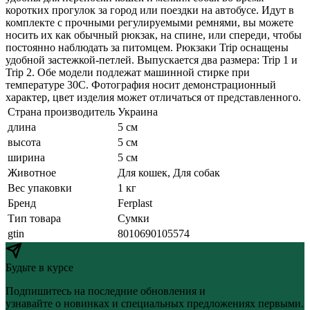
коротких прогулок за город или поездки на автобусе. Идут в
комплекте с прочными регулируемыми ремнями, вы можете
носить их как обычный рюкзак, на спине, или спереди, чтобы
постоянно наблюдать за питомцем. Рюкзаки Trip оснащены
удобной застежкой-петлей. Выпускается два размера: Trip 1 и
Trip 2. Обе модели подлежат машинной стирке при
температуре 30С. Фотография носит демонстрационный
характер, цвет изделия может отличаться от представленного.
Страна производитель
Украина
длина
5 см
высота
5 см
ширина
5 см
Животное
Для кошек, Для собак
Вес упаковки
1 кг
Бренд
Ferplast
Тип товара
Сумки
gtin
8010690105574
Будьте в курсе
Подпишитесь на последние обновления и
узнавайте о новинках и специальных предложениях первыми.