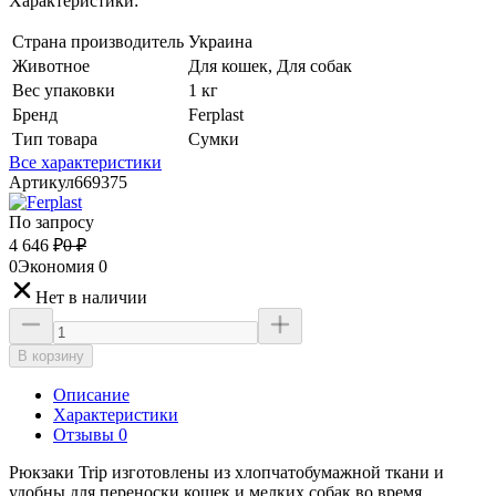
Характеристики:
Страна производитель
Украина
Животное
Для кошек, Для собак
Вес упаковки
1 кг
Бренд
Ferplast
Тип товара
Сумки
Все характеристики
Артикул
669375
По запросу
4 646
₽
0
₽
0
Экономия
0
Нет в наличии
В корзину
Описание
Характеристики
Отзывы 0
Рюкзаки Trip изготовлены из хлопчатобумажной ткани и
удобны для переноски кошек и мелких собак во время