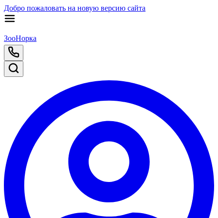
Добро пожаловать на новую версию сайта
ЗооНорка