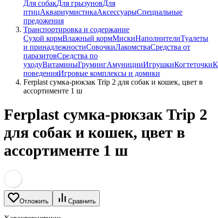
Для собак
Для грызунов
Для
птиц
Аквариумистика
Аксессуары
Специальные
предожения
Транспортировка и содержание
Сухой корм
Влажный корм
Миски
Наполнители
Туалеты
и принадлежности
Совочки
Лакомства
Средства от
паразитов
Средства по
уходу
Витамины
Груминг
Амуниции
Игрушки
Когтеточки
К
поведения
Игровые комплексы и домики
Ferplast сумка-рюкзак Trip 2 для собак и кошек, цвет в
ассортименте 1 ш
Ferplast сумка-рюкзак Trip 2
для собак и кошек, цвет в
ассортименте 1 ш
Отложить
Сравнить