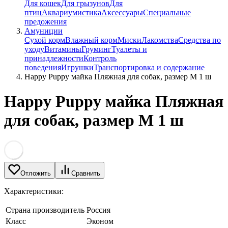
Для кошек
Для грызунов
Для
птиц
Аквариумистика
Аксессуары
Специальные
предожения
Амуниции
Сухой корм
Влажный корм
Миски
Лакомства
Средства по
уходу
Витамины
Груминг
Туалеты и
принадлежности
Контроль
поведения
Игрушки
Транспортировка и содержание
Happy Puppy майка Пляжная для собак, размер M 1 ш
Happy Puppy майка Пляжная
для собак, размер M 1 ш
Отложить
Сравнить
Характеристики:
Страна производитель
Россия
Класс
Эконом