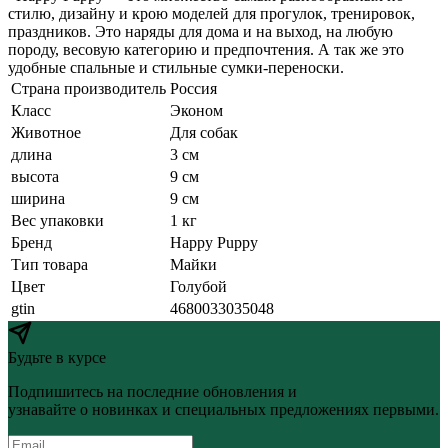
стилю, дизайну и крою моделей для прогулок, тренировок,
праздников. Это наряды для дома и на выход, на любую
породу, весовую категорию и предпочтения. А так же это
удобные спальные и стильные сумки-переноски.
Страна производитель
Россия
Класс
Эконом
Животное
Для собак
длина
3 см
высота
9 см
ширина
9 см
Вес упаковки
1 кг
Бренд
Happy Puppy
Тип товара
Майки
Цвет
Голубой
gtin
4680033035048
Будьте в курсе
Подпишитесь на последние обновления и
узнавайте о новинках и специальных предложениях первыми.