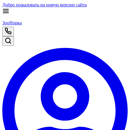
Добро пожаловать на новую версию сайта
ЗооНорка