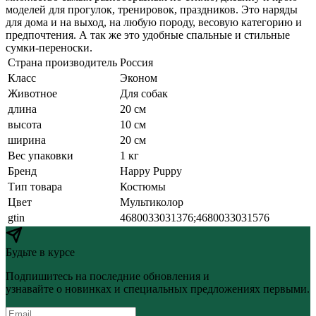
моделей для прогулок, тренировок, праздников. Это наряды
для дома и на выход, на любую породу, весовую категорию и
предпочтения. А так же это удобные спальные и стильные
сумки-переноски.
Страна производитель
Россия
Класс
Эконом
Животное
Для собак
длина
20 см
высота
10 см
ширина
20 см
Вес упаковки
1 кг
Бренд
Happy Puppy
Тип товара
Костюмы
Цвет
Мультиколор
gtin
4680033031376;4680033031576
Будьте в курсе
Подпишитесь на последние обновления и
узнавайте о новинках и специальных предложениях первыми.