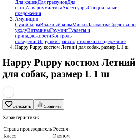
Для кошек
Для грызунов
Для
птиц
Аквариумистика
Аксессуары
Специальные
предожения
Амуниции
Сухой корм
Влажный корм
Миски
Лакомства
Средства по
уходу
Витамины
Груминг
Туалеты и
принадлежности
Контроль
поведения
Игрушки
Транспортировка и содержание
Happy Puppy костюм Летний для собак, размер L 1 ш
Happy Puppy костюм Летний
для собак, размер L 1 ш
Отложить
Сравнить
Характеристики:
Страна производитель
Россия
Класс
Эконом