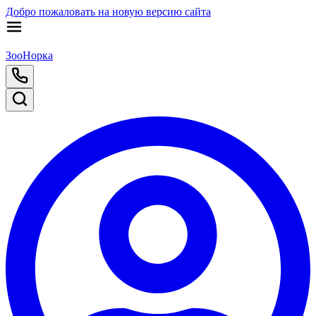
Добро пожаловать на новую версию сайта
ЗооНорка