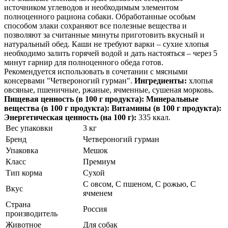
источником углеводов и необходимым элементом
полноценного рациона собаки. Обработанные особым
способом злаки сохраняют все полезные вещества и
позволяют за считанные минуты приготовить вкусный и
натуральный обед. Каши не требуют варки – сухие хлопья
необходимо залить горячей водой и дать настояться – через 5
минут гарнир для полноценного обеда готов.
Рекомендуется использовать в сочетании с мясными
консервами "Четвероногий гурман".
Ингредиенты:
хлопья
овсяные, пшеничные, ржаные, ячменные, сушеная морковь.
Пищевая ценность (в 100 г продукта):
Минеральные
вещества (в 100 г продукта):
Витамины (в 100 г продукта):
Энергетическая ценность (на 100 г):
335 ккал.
Вес упаковки
3 кг
Бренд
Четвероногий гурман
Упаковка
Мешок
Класс
Премиум
Тип корма
Сухой
С овсом, С пшеном, С рожью, С
Вкус
ячменем
Страна
Россия
производитель
Животное
Для собак