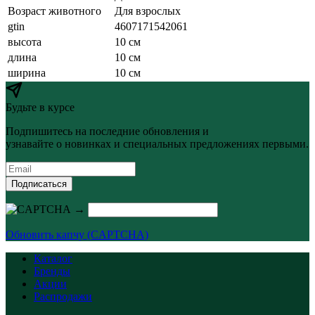
Возраст животного
Для взрослых
gtin
4607171542061
высота
10 см
длина
10 см
ширина
10 см
Будьте в курсе
Подпишитесь на последние обновления и
узнавайте о новинках и специальных предложениях первыми.
Подписаться
→
Обновить капчу (CAPTCHA)
Каталог
Бренды
Акции
Распродажи