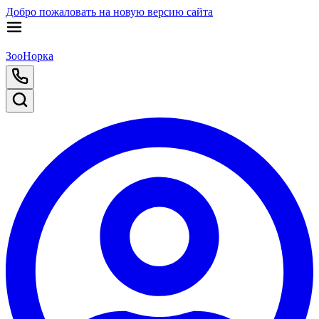
Добро пожаловать на новую версию сайта
ЗооНорка