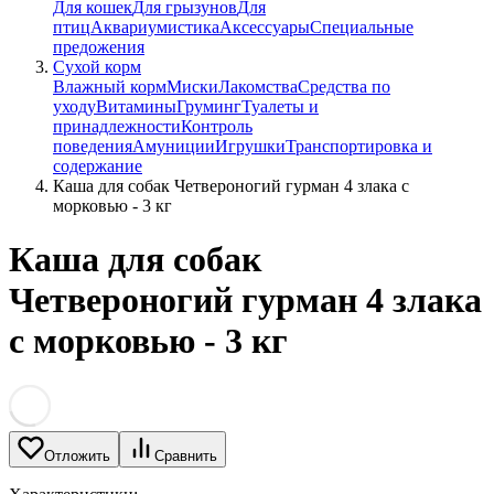
Для кошек
Для грызунов
Для
птиц
Аквариумистика
Аксессуары
Специальные
предожения
Сухой корм
Влажный корм
Миски
Лакомства
Средства по
уходу
Витамины
Груминг
Туалеты и
принадлежности
Контроль
поведения
Амуниции
Игрушки
Транспортировка и
содержание
Каша для собак Четвероногий гурман 4 злака с
морковью - 3 кг
Каша для собак
Четвероногий гурман 4 злака
с морковью - 3 кг
Отложить
Сравнить