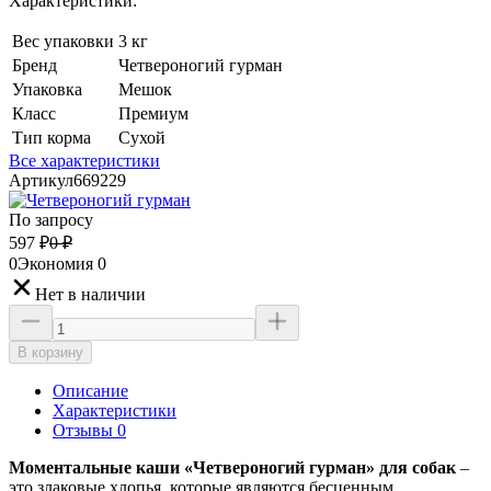
Характеристики:
Вес упаковки
3 кг
Бренд
Четвероногий гурман
Упаковка
Мешок
Класс
Премиум
Тип корма
Сухой
Все характеристики
Артикул
669229
По запросу
597
₽
0
₽
0
Экономия
0
Нет в наличии
В корзину
Описание
Характеристики
Отзывы 0
Моментальные каши «Четвероногий гурман» для собак
–
это злаковые хлопья, которые являются бесценным