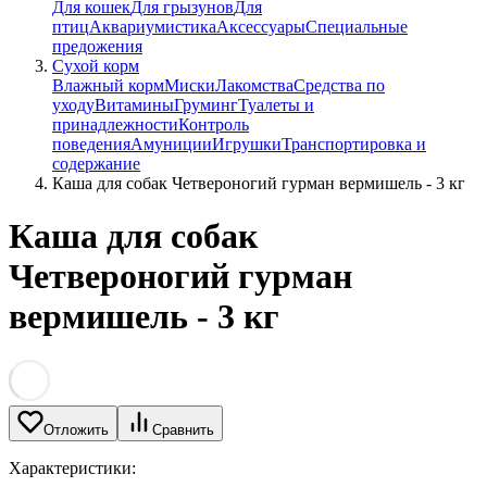
Для кошек
Для грызунов
Для
птиц
Аквариумистика
Аксессуары
Специальные
предожения
Сухой корм
Влажный корм
Миски
Лакомства
Средства по
уходу
Витамины
Груминг
Туалеты и
принадлежности
Контроль
поведения
Амуниции
Игрушки
Транспортировка и
содержание
Каша для собак Четвероногий гурман вермишель - 3 кг
Каша для собак
Четвероногий гурман
вермишель - 3 кг
Отложить
Сравнить
Характеристики: