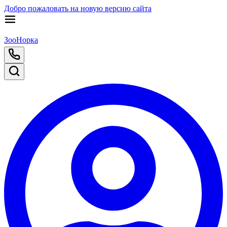
Добро пожаловать на новую версию сайта
ЗооНорка