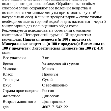
полноценного рациона собаки. Обработанные особым
способом злаки сохраняют все полезные вещества и
позволяют за считанные минуты приготовить вкусный и
натуральный обед. Каши не требуют варки – сухие хлопья
необходимо залить горячей водой и дать настояться – через 5
минут гарнир для полноценного обеда готов.
Рекомендуется использовать в сочетании с мясными
консервами "Четвероногий гурман".
Ингредиенты:
вермишель.
Пищевая ценность (в 100 г продукта):
Минеральные вещества (в 100 г продукта):
Витамины (в
100 г продукта):
Энергетическая ценность (на 100 г):
410
ккал.
Вес упаковки
3 кг
Бренд
Четвероногий гурман
Упаковка
Мешок
Класс
Премиум
Тип корма
Сухой
Вкус
С вермишелью
Страна производитель
Россия
Животное
Для собак
Возраст животного
Для взрослых
gtin
4607171542122