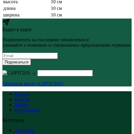
высота
10 см
длина
10 см
ширина
10 см
Будьте в курсе
Подпишитесь на последние обновления и
узнавайте о новинках и специальных предложениях первыми.
Подписаться
→
Обновить капчу (CAPTCHA)
Каталог
Бренды
Акции
Распродажи
Категории
Для собак