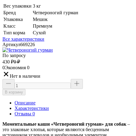
Вес упаковки
3 кг
Бренд
Четвероногий гурман
Упаковка
Мешок
Класс
Премиум
Тип корма
Сухой
Все характеристики
Артикул
669226
По запросу
430
₽
0
₽
0
Экономия
0
Нет в наличии
В корзину
Описание
Характеристики
Отзывы 0
Моментальные каши «Четвероногий гурман» для собак
–
это злаковые хлопья, которые являются бесценным
источником углеводов и необходимым элементом