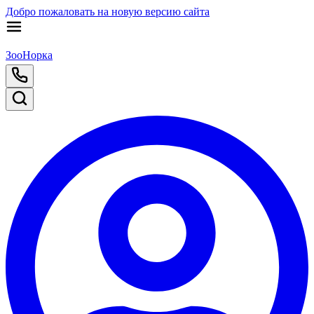
Добро пожаловать на новую версию сайта
ЗооНорка