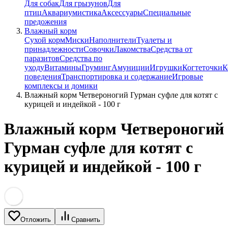
Для собак
Для грызунов
Для
птиц
Аквариумистика
Аксессуары
Специальные
предожения
Влажный корм
Сухой корм
Миски
Наполнители
Туалеты и
принадлежности
Совочки
Лакомства
Средства от
паразитов
Средства по
уходу
Витамины
Груминг
Амуниции
Игрушки
Когтеточки
К
поведения
Транспортировка и содержание
Игровые
комплексы и домики
Влажный корм Четвероногий Гурман суфле для котят с
курицей и индейкой - 100 г
Влажный корм Четвероногий
Гурман суфле для котят с
курицей и индейкой - 100 г
Отложить
Сравнить