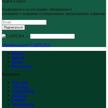
Будьте в курсе
Подпишитесь на последние обновления и
узнавайте о новинках и специальных предложениях первыми.
Подписаться
→
Обновить капчу (CAPTCHA)
Каталог
Бренды
Акции
Распродажи
Категории
Для собак
Для кошек
Для грызунов
Для птиц
Для рыб
Наполнители