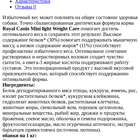
Характеристики
Отзывы 0
Избыточный вес может повлиять на общее состояние здоровья
собаки. Точно сбалансированная диетическая формула корма
Royal Canin Mini light Weight Care
помогает достичь
оптимального веса и сохранять этот результат. Высокое
содержание белков* (30%) помогает поддерживать мышечную
массу, а низкое содержание жиров* (11%) способствует
профилактике избыточного веса. Оптимальное сочетание
растворимых и нерастворимых волокон создает чувство
сытости, а омега-3 жирные кислоты поддерживают работу
суставов. Это полнорационный продукт с высокой вкусовой
привлекательностью, который способствует поддержанию
оптимальной формы.
Ингредиенты:
Белок дегидратированного мяса птицы, кукуруза, ячмень, рис,
изолят растительных белков*, кукурузная клейковина,
гидролизат животных белков, растительная клетчатка,
животные жиры, свекольный жом, порошок целлюлозы,
минеральные вещества, рыбий жир, дрожжи и продукты
брожения, соевое масло, оболочка и семена подорожника,
фруктоолигосахариды, масло огуречника аптечного, экстракт
бархатцев прямостоячих (источник лютеина).
обавки на 1 кг: