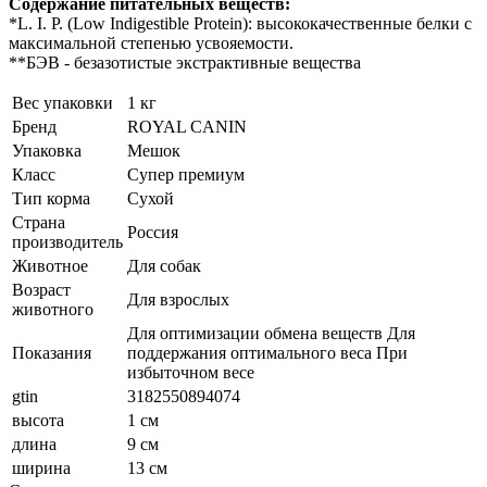
Содержание питательных веществ:
*L. I. P. (Low Indigestible Protein): высококачественные белки с
максимальной степенью усвояемости.
**БЭВ - безазотистые экстрактивные вещества
Вес упаковки
1 кг
Бренд
ROYAL CANIN
Упаковка
Мешок
Класс
Супер премиум
Тип корма
Сухой
Страна
Россия
производитель
Животное
Для собак
Возраст
Для взрослых
животного
Для оптимизации обмена веществ Для
Показания
поддержания оптимального веса При
избыточном весе
gtin
3182550894074
высота
1 см
длина
9 см
ширина
13 см