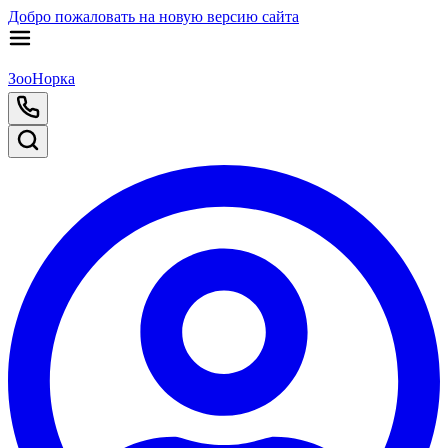
Добро пожаловать на новую версию сайта
ЗооНорка