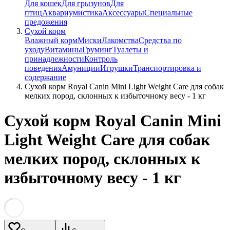
Для кошек
Для грызунов
Для
птиц
Аквариумистика
Аксессуары
Специальные
предожения
Сухой корм
Влажный корм
Миски
Лакомства
Средства по
уходу
Витамины
Груминг
Туалеты и
принадлежности
Контроль
поведения
Амуниции
Игрушки
Транспортировка и
содержание
Сухой корм Royal Canin Mini Light Weight Care для собак
мелких пород, склонных к избыточному весу - 1 кг
Сухой корм Royal Canin Mini
Light Weight Care для собак
мелких пород, склонных к
избыточному весу - 1 кг