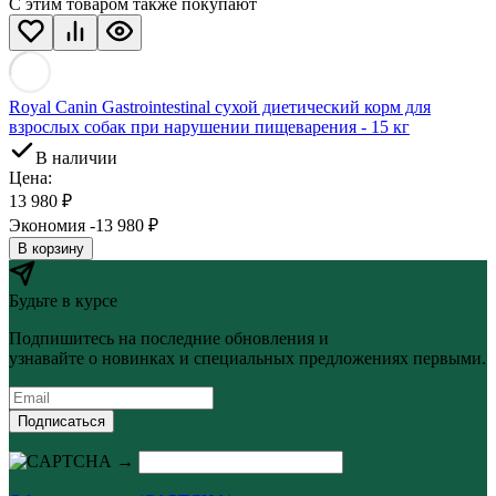
С этим товаром также покупают
Royal Canin Gastrointestinal сухой диетический корм для
взрослых собак при нарушении пищеварения - 15 кг
В наличии
Цена:
13 980
₽
Экономия -13 980
₽
В корзину
Будьте в курсе
Подпишитесь на последние обновления и
узнавайте о новинках и специальных предложениях первыми.
Подписаться
→