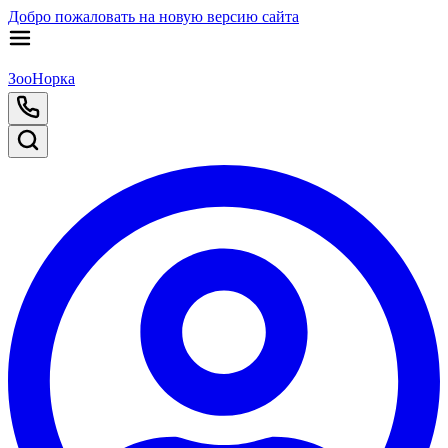
Добро пожаловать на новую версию сайта
ЗооНорка