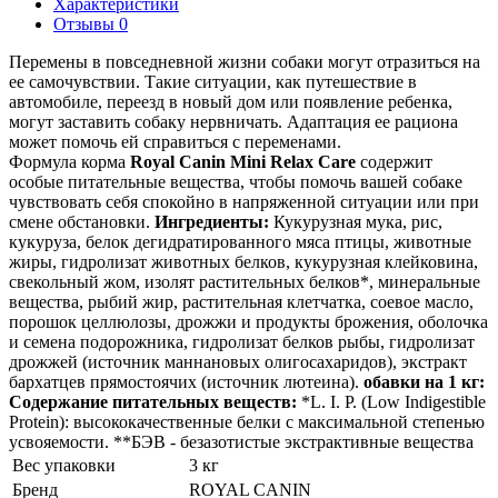
Характеристики
Отзывы 0
Перемены в повседневной жизни собаки могут отразиться на
ее самочувствии. Такие ситуации, как путешествие в
автомобиле, переезд в новый дом или появление ребенка,
могут заставить собаку нервничать. Адаптация ее рациона
может помочь ей справиться с переменами.
Формула корма
Royal Canin Mini Relax Care
содержит
особые питательные вещества, чтобы помочь вашей собаке
чувствовать себя спокойно в напряженной ситуации или при
смене обстановки.
Ингредиенты:
Кукурузная мука, рис,
кукуруза, белок дегидратированного мяса птицы, животные
жиры, гидролизат животных белков, кукурузная клейковина,
свекольный жом, изолят растительных белков*, минеральные
вещества, рыбий жир, растительная клетчатка, соевое масло,
порошок целлюлозы, дрожжи и продукты брожения, оболочка
и семена подорожника, гидролизат белков рыбы, гидролизат
дрожжей (источник мaннановых олигосахаридов), экстракт
бархатцев прямостоячих (источник лютеина).
обавки на 1 кг:
Содержание питательных веществ:
*L. I. P. (Low Indigestible
Protein): высококачественные белки с максимальной степенью
усвояемости. **БЭВ - безазотистые экстрактивные вещества
Вес упаковки
3 кг
Бренд
ROYAL CANIN