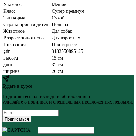
Упаковка
Мешок
Класс
Супер премиум
Тип корма
Сухой
Страна производитель
Польша
Животное
Для собак
Возраст животного
Для взрослых
Показания
При стрессе
gtin
3182550895125
высота
15 см
длина
35 см
ширина
26 см
Будьте в курсе
Подпишитесь на последние обновления и
узнавайте о новинках и специальных предложениях первыми.
Подписаться
→