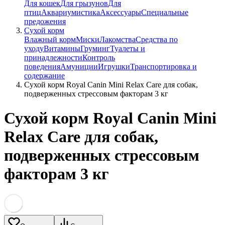
Для кошек
Для грызунов
Для
птиц
Аквариумистика
Аксессуары
Специальные
предожения
Сухой корм
Влажный корм
Миски
Лакомства
Средства по
уходу
Витамины
Груминг
Туалеты и
принадлежности
Контроль
поведения
Амуниции
Игрушки
Транспортировка и
содержание
Сухой корм Royal Canin Mini Relax Care для собак,
подверженных стрессовым факторам 3 кг
Сухой корм Royal Canin Mini
Relax Care для собак,
подверженных стрессовым
факторам 3 кг