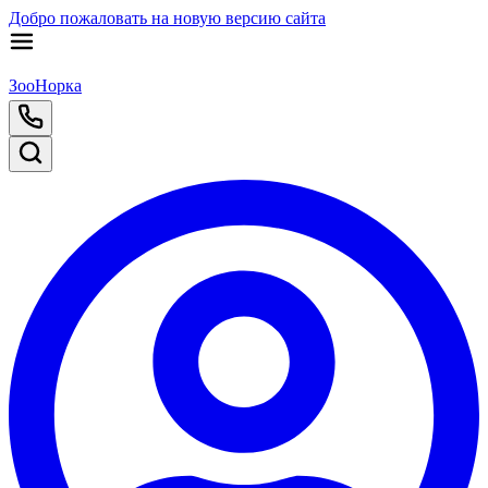
Добро пожаловать на новую версию сайта
ЗооНорка