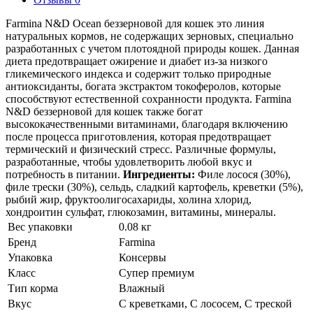
Farmina N&D Ocean беззерновой для кошек это линия
натуральных кормов, не содержащих зерновых, специально
разработанных с учетом плотоядной природы кошек. Данная
диета предотвращает ожирение и диабет из-за низкого
гликемического индекса и содержит только природные
антиоксиданты, богата экстрактом токоферолов, которые
способствуют естественной сохранности продукта. Farmina
N&D беззерновой для кошек также богат
высококачественными витаминами, благодаря включению
после процесса приготовления, которая предотвращает
термический и физический стресс. Различные формулы,
разработанные, чтобы удовлетворить любой вкус и
потребность в питании.
Ингредиенты:
Филе лосося (30%),
филе трески (30%), сельдь, сладкий картофель, креветки (5%),
рыбий жир, фруктоолигосахариды, холина хлорид,
хондроитин сульфат, глюкозамин, витамины, минералы.
Вес упаковки
0.08 кг
Бренд
Farmina
Упаковка
Консервы
Класс
Супер премиум
Тип корма
Влажный
Вкус
С креветками, С лососем, С треской