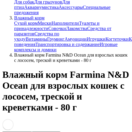
Для собак
Для грызунов
Для
птиц
Аквариумистика
Аксессуары
Специальные
предожения
Влажный корм
Сухой корм
Миски
Наполнители
Туалеты и
принадлежности
Совочки
Лакомства
Средства от
паразитов
Средства по
уходу
Витамины
Груминг
Амуниции
Игрушки
Когтеточки
К
поведения
Транспортировка и содержание
Игровые
комплексы и домики
Влажный корм Farmina N&D Ocean для взрослых кошек
с лососем, треской и креветками - 80 г
Влажный корм Farmina N&D
Ocean для взрослых кошек с
лососем, треской и
креветками - 80 г