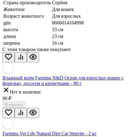
Страна производитель
Сербия
Животное
Для кошек
Возраст животного
Для взрослых
gtin
8606014104998
высота
33 см
длина
23 см
ширина
16 см
С этим товаром также покупают
Влажный корм Farmina N&D Ocean для взрослых кошек с
форелью, лососем и креветками - 80 г
Нет в наличии
90
₽
В корзину
Farmina Vet Life Natural Diet Cat Struvite - 2 кг