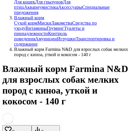
Для кошек
Для грызунов
Для
птиц
Аквариумистика
Аксессуары
Специальные
предожения
Влажный корм
Сухой корм
Миски
Лакомства
Средства по
уходу
Витамины
Груминг
Туалеты и
принадлежности
Контроль
поведения
Амуниции
Игрушки
Транспортировка и
содержание
Влажный корм Farmina N&D для взрослых собак мелких
пород с киноа, уткой и кокосом - 140 г
Влажный корм Farmina N&D
для взрослых собак мелких
пород с киноа, уткой и
кокосом - 140 г