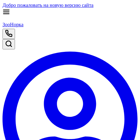
Добро пожаловать на новую версию сайта
ЗооНорка