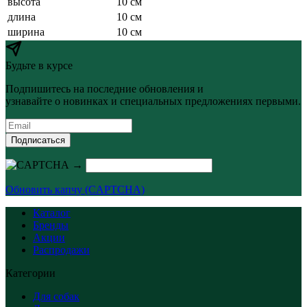
высота
10 см
длина
10 см
ширина
10 см
Будьте в курсе
Подпишитесь на последние обновления и
узнавайте о новинках и специальных предложениях первыми.
Подписаться
→
Обновить капчу (CAPTCHA)
Каталог
Бренды
Акции
Распродажи
Категории
Для собак