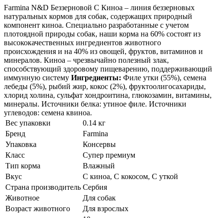
Farmina N&D Беззерновой С Киноа – линия беззерновых
натуральных кормов для собак, содержащих природный
компонент киноа. Специально разработанные с учетом
плотоядной природы собак, наши корма на 60% состоят из
высококачественных ингредиентов животного
происхождения и на 40% из овощей, фруктов, витаминов и
минералов. Киноа – чрезвычайно полезный злак,
способствующий здоровому пищеварению, поддерживающий
иммунную систему
Ингредиенты:
Филе утки (55%), семена
лебеды (5%), рыбий жир, кокос (2%), фруктоолигосахариды,
хлорид холина, сульфат хондроитина, глюкозамин, витамины,
минералы. Источники белка: утиное филе. Источники
углеводов: семена квиноа.
Вес упаковки
0.14 кг
Бренд
Farmina
Упаковка
Консервы
Класс
Супер премиум
Тип корма
Влажный
Вкус
С киноа, С кокосом, С уткой
Страна производитель
Сербия
Животное
Для собак
Возраст животного
Для взрослых