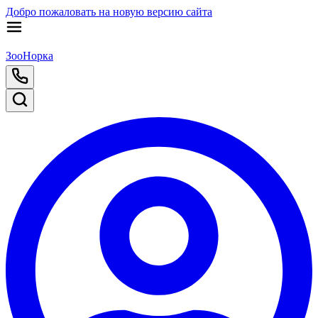
Добро пожаловать на новую версию сайта
ЗооНорка