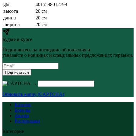
gtin
4015598012799
высота
20 см
длина
20 см
ширина
20 см
Будьте в курсе
Подпишитесь на последние обновления и
узнавайте о новинках и специальных предложениях первыми.
Подписаться
→
Обновить капчу (CAPTCHA)
Каталог
Бренды
Акции
Распродажи
Категории