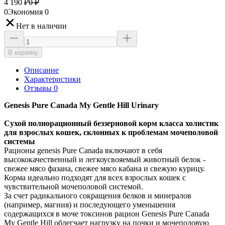
4 190
₽
0
₽
0
Экономия
0
Нет в наличии
В корзину
Описание
Характеристики
Отзывы 0
Genesis Pure Canada My Gentle Hill Urinary
Сухой полнорационный беззерновой корм класса холистик
для взрослых кошек, склонных к проблемам мочеполовой
системы
Рационы genesis Pure Canada включают в себя
высококачественный и легкоусвояемый животный белок -
свежее мясо фазана, свежее мясо кабана и свежую курицу.
Корма идеально подходят для всех взрослых кошек с
чувствительной мочеполовой системой.
За счет радикального сокращения белков и минералов
(например, магния) и последующего уменьшения
содержащихся в моче токсинов рацион Genesis Pure Canada
My Gentle Hill облегчает нагрузку на почки и мочеполовую