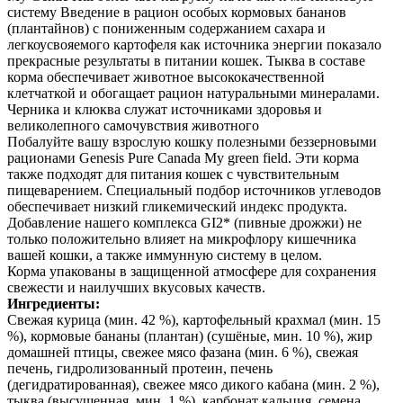
систему Введение в рацион особых кормовых бананов
(плантайнов) с пониженным содержанием сахара и
легкоусвояемого картофеля как источника энергии показало
прекрасные результаты в питании кошек. Тыква в составе
корма обеспечивает животное высококачественной
клетчаткой и обогащает рацион натуральными минералами.
Черника и клюква служат источниками здоровья и
великолепного самочувствия животного
Побалуйте вашу взрослую кошку полезными беззерновыми
рационами Genesis Pure Canada My green field. Эти корма
также подходят для питания кошек с чувствительным
пищеварением. Специальный подбор источников углеводов
обеспечивает низкий гликемический индекс продукта.
Добавление нашего комплекса GI2* (пивные дрожжи) не
только положительно влияет на микрофлору кишечника
вашей кошки, а также иммунную систему в целом.
Корма упакованы в защищенной атмосфере для сохранения
свежести и наилучших вкусовых качеств.
Ингредиенты:
Свежая курица (мин. 42 %), картофельный крахмал (мин. 15
%), кормовые бананы (плантан) (сушёные, мин. 10 %), жир
домашней птицы, свежее мясо фазана (мин. 6 %), свежая
печень, гидролизованный протеин, печень
(дегидратированная), свежее мясо дикого кабана (мин. 2 %),
тыква (высушенная, мин. 1 %), карбонат кальция, семена