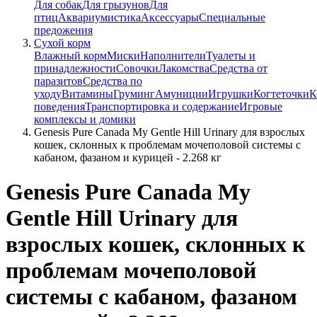
Для собак
Для грызунов
Для
птиц
Аквариумистика
Аксессуары
Специальные
предожения
Сухой корм
Влажный корм
Миски
Наполнители
Туалеты и
принадлежности
Совочки
Лакомства
Средства от
паразитов
Средства по
уходу
Витамины
Груминг
Амуниции
Игрушки
Когтеточки
К
поведения
Транспортировка и содержание
Игровые
комплексы и домики
Genesis Pure Canada My Gentle Hill Urinary для взрослых
кошек, склонных к проблемам мочеполовой системы с
кабаном, фазаном и курицей - 2.268 кг
Genesis Pure Canada My
Gentle Hill Urinary для
взрослых кошек, склонных к
проблемам мочеполовой
системы с кабаном, фазаном