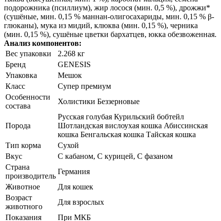
подорожника (псиллиум), жир лосося (мин. 0,5 %), дрожжи*
(сушёные, мин. 0,15 % маннан-олигосахариды, мин. 0,15 % β-
глюканы), мука из мидий, клюква (мин. 0,15 %), черника
(мин. 0,15 %), сушёные цветки бархатцев, юкка обезвоженная.
Анализ компонентов:
Вес упаковки
2.268 кг
Бренд
GENESIS
Упаковка
Мешок
Класс
Супер премиум
Особенности
Холистики Беззерновые
состава
Русская голубая Курильский бобтейл
Порода
Шотландская вислоухая кошка Абиссинская
кошка Бенгальская кошка Тайская кошка
Тип корма
Сухой
Вкус
С кабаном, С курицей, С фазаном
Страна
Германия
производитель
Животное
Для кошек
Возраст
Для взрослых
животного
Показания
При МКБ