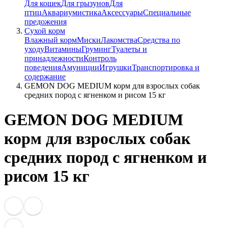
Для кошек
Для грызунов
Для
птиц
Аквариумистика
Аксессуары
Специальные
предожения
Сухой корм
Влажный корм
Миски
Лакомства
Средства по
уходу
Витамины
Груминг
Туалеты и
принадлежности
Контроль
поведения
Амуниции
Игрушки
Транспортировка и
содержание
GEMON DOG MEDIUM корм для взрослых собак
средних пород с ягненком и рисом 15 кг
GEMON DOG MEDIUM
корм для взрослых собак
средних пород с ягненком и
рисом 15 кг