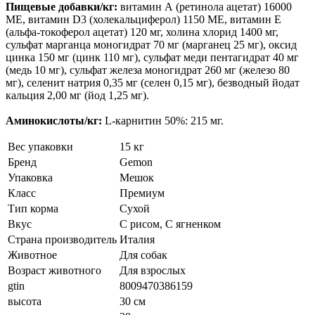
Пищевые добавки/кг:
витамин А (ретинола ацетат) 16000
МЕ, витамин D3 (холекальциферол) 1150 МЕ, витамин Е
(альфа-токоферол ацетат) 120 мг, холина хлорид 1400 мг,
сульфат марганца моногидрат 70 мг (марганец 25 мг), оксид
цинка 150 мг (цинк 110 мг), сульфат меди пентагидрат 40 мг
(медь 10 мг), сульфат железа моногидрат 260 мг (железо 80
мг), селенит натрия 0,35 мг (селен 0,15 мг), безводный йодат
кальция 2,00 мг (йод 1,25 мг).
Аминокислоты/кг:
L-карнитин 50%: 215 мг.
Вес упаковки
15 кг
Бренд
Gemon
Упаковка
Мешок
Класс
Премиум
Тип корма
Сухой
Вкус
С рисом, С ягненком
Страна производитель
Италия
Животное
Для собак
Возраст животного
Для взрослых
gtin
8009470386159
высота
30 см