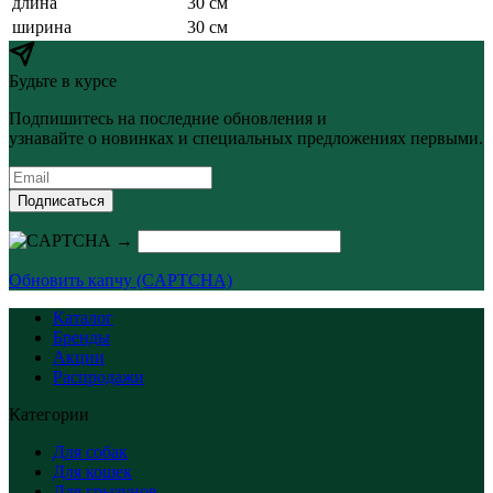
длина
30 см
ширина
30 см
Будьте в курсе
Подпишитесь на последние обновления и
узнавайте о новинках и специальных предложениях первыми.
Подписаться
→
Обновить капчу (CAPTCHA)
Каталог
Бренды
Акции
Распродажи
Категории
Для собак
Для кошек
Для грызунов