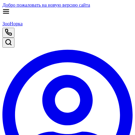
Добро пожаловать на новую версию сайта
ЗооНорка