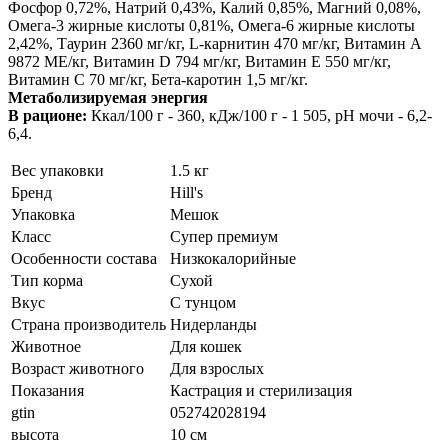
Фосфор 0,72%, Натрий 0,43%, Калий 0,85%, Магний 0,08%,
Омега-3 жирные кислоты 0,81%, Омега-6 жирные кислоты
2,42%, Таурин 2360 мг/кг, L-карнитин 470 мг/кг, Витамин A
9872 МЕ/кг, Витамин D 794 мг/кг, Витамин E 550 мг/кг,
Витамин C 70 мг/кг, Бета-каротин 1,5 мг/кг.
Метаболизируемая энергия
В рационе:
Ккал/100 г - 360, кДж/100 г - 1 505, рН мочи - 6,2-
6,4.
Вес упаковки
1.5 кг
Бренд
Hill's
Упаковка
Мешок
Класс
Супер премиум
Особенности состава
Низкокалорийные
Тип корма
Сухой
Вкус
С тунцом
Страна производитель
Нидерланды
Животное
Для кошек
Возраст животного
Для взрослых
Показания
Кастрация и стерилизация
gtin
052742028194
высота
10 см