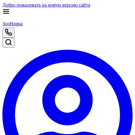
Добро пожаловать на новую версию сайта
ЗооНорка