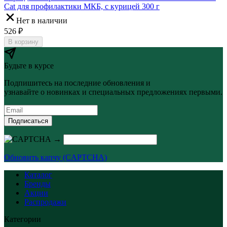
Cat для профилактики МКБ, с курицей 300 г
Нет в наличии
526
₽
В корзину
Будьте в курсе
Подпишитесь на последние обновления и
узнавайте о новинках и специальных предложениях первыми.
Подписаться
→
Обновить капчу (CAPTCHA)
Каталог
Бренды
Акции
Распродажи
Категории