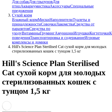
Для собак
Для грызунов
Для
птиц
Аквариумистика
Аксессуары
Специальные
предожения
Сухой корм
Влажный корм
Миски
Наполнители
Туалеты и
принадлежности
Совочки
Лакомства
Средства от
паразитов
Средства по
уходу
Витамины
Груминг
Амуниции
Игрушки
Когтеточки
К
поведения
Транспортировка и содержание
Игровые
комплексы и домики
Hill's Science Plan Sterilised Cat сухой корм для молодых
стерилизованных кошек с тунцом 1,5 кг
Hill's Science Plan Sterilised
Cat сухой корм для молодых
стерилизованных кошек с
тунцом 1,5 кг