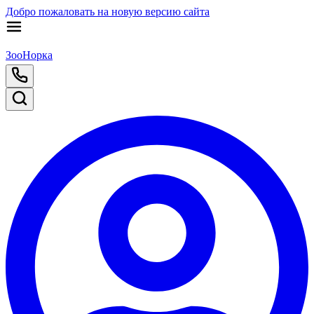
Добро пожаловать на новую версию сайта
ЗооНорка