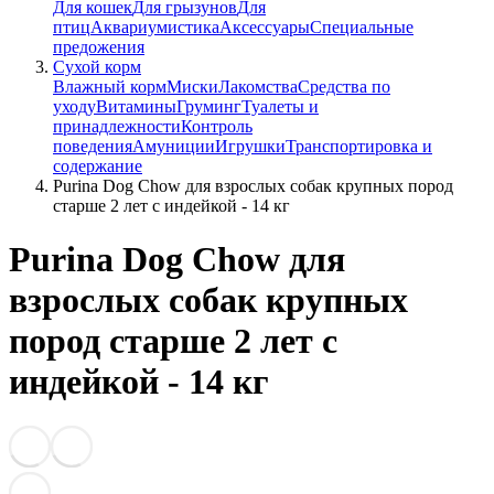
Для кошек
Для грызунов
Для
птиц
Аквариумистика
Аксессуары
Специальные
предожения
Сухой корм
Влажный корм
Миски
Лакомства
Средства по
уходу
Витамины
Груминг
Туалеты и
принадлежности
Контроль
поведения
Амуниции
Игрушки
Транспортировка и
содержание
Purina Dog Chow для взрослых собак крупных пород
старше 2 лет с индейкой - 14 кг
Purina Dog Chow для
взрослых собак крупных
пород старше 2 лет с
индейкой - 14 кг