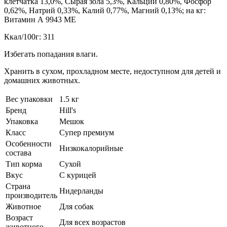
клетчатка 13,0%, Сырая зола 5,3%, Кальций 0,80%, Фосфор
0,62%, Натрий 0,33%, Калий 0,77%, Магний 0,13%; на кг:
Витамин А 9943 МЕ
Ккал/100г: 311
Избегать попадания влаги.
Хранить в сухом, прохладном месте, недоступном для детей и
домашних животных.
Вес упаковки
1.5 кг
Бренд
Hill's
Упаковка
Мешок
Класс
Супер премиум
Особенности
Низкокалорийные
состава
Тип корма
Сухой
Вкус
С курицей
Страна
Нидерланды
производитель
Животное
Для собак
Возраст
Для всех возрастов
животного