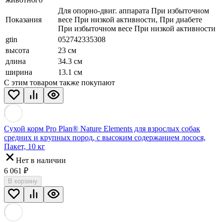
Для опорно-двиг. аппарата При избыточном
Показания
весе При низкой активности, При диабете
При избыточном весе При низкой активности
gtin
052742335308
высота
23 см
длина
34.3 см
ширина
13.1 см
С этим товаром также покупают
Сухой корм Pro Plan® Nature Elements для взрослых собак
средних и крупных пород, с высоким содержанием лосося,
Пакет, 10 кг
Нет в наличии
6 061
₽
В корзину