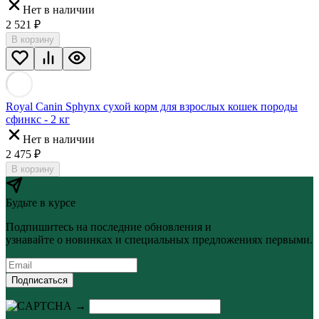
Нет в наличии
2 521
₽
В корзину
Royal Canin Sphynx сухой корм для взрослых кошек породы
сфинкс - 2 кг
Нет в наличии
2 475
₽
В корзину
Будьте в курсе
Подпишитесь на последние обновления и
узнавайте о новинках и специальных предложениях первыми.
Подписаться
→