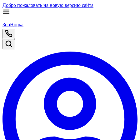
Добро пожаловать на новую версию сайта
ЗооНорка