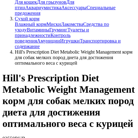
Для кошек
Для грызунов
Для
птиц
Аквариумистика
Аксессуары
Специальные
предожения
Сухой корм
Влажный корм
Миски
Лакомства
Средства по
уходу
Витамины
Груминг
Туалеты и
принадлежности
Контроль
поведения
Амуниции
Игрушки
Транспортировка и
содержание
Hill's Prescription Diet Metabolic Weight Management корм
для собак мелких пород диета для достижения
оптимального веса с курицей
Hill's Prescription Diet
Metabolic Weight Management
корм для собак мелких пород
диета для достижения
оптимального веса с курицей