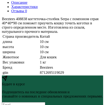
Описание
Характеристики
Отзывы 0
Beeztees 408838 когтеточка-столбик Serpa с помпоном серая
40*40*90 см поможет приучить кошку точить коготки в
строго определенном месте. Изготовлена из сизаля,
натурального прочного материала.
Страна производитель
Китай
длина
10 см
высота
10 см
ширина
10 см
Животное
Для кошек
Вес упаковки
1 кг
Бренд
Beeztees
gtin
8712695119029
Будьте в курсе
Подпишитесь на последние обновления и
узнавайте о новинках и специальных предложениях первыми.