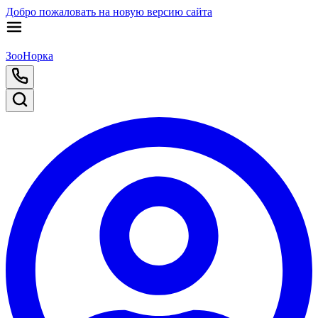
Добро пожаловать на новую версию сайта
ЗооНорка