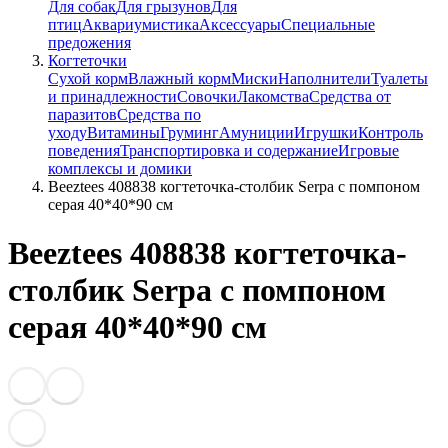
Для собак
Для грызунов
Для
птиц
Аквариумистика
Аксессуары
Специальные
предожения
Когтеточки
Сухой корм
Влажный корм
Миски
Наполнители
Туалеты
и принадлежности
Совочки
Лакомства
Средства от
паразитов
Средства по
уходу
Витамины
Груминг
Амуниции
Игрушки
Контроль
поведения
Транспортировка и содержание
Игровые
комплексы и домики
Beeztees 408838 когтеточка-столбик Serpa с помпоном
серая 40*40*90 см
Beeztees 408838 когтеточка-
столбик Serpa с помпоном
серая 40*40*90 см