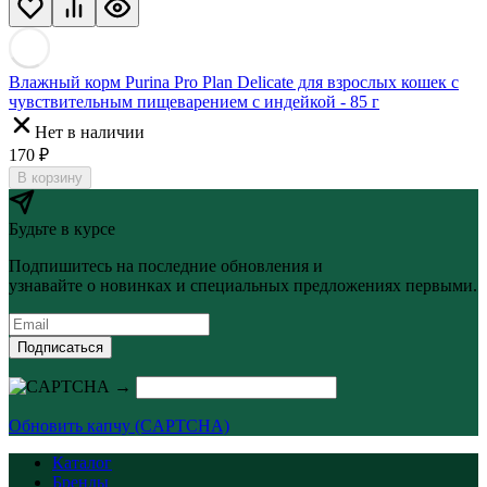
Влажный корм Purina Pro Plan Delicate для взрослых кошек с
чувствительным пищеварением с индейкой - 85 г
Нет в наличии
170
₽
В корзину
Будьте в курсе
Подпишитесь на последние обновления и
узнавайте о новинках и специальных предложениях первыми.
Подписаться
→
Обновить капчу (CAPTCHA)
Каталог
Бренды