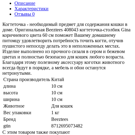
Описание
Характеристики
Отзывы 0
Когтеточка - необходимый предмет для содержания кошки в
доме. Оригинальная Beeztees 408043 когтеточка-столбик Gina
коричневого цвета 60 см поможет Вашему домашнему
питомцу удовлетворить потребность точить когти, отучив
пушистого непоседу делать это в неположенных местах.
Изделие выполнено из прочного сизаля в сером и бежевом
цветах и полностью безопасно для кошек любого возраста.
Благодаря этому полезному аксессуару коготки животного
всегда будут в порядке, а мебель и обои останутся
нетронутыми.
Страна производитель
Китай
длина
10 см
высота
10 см
ширина
10 см
Животное
Для кошек
Вес упаковки
1 кг
Бренд
Beeztees
gtin
8712695073482
С этим товаром также покупают