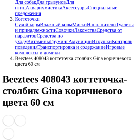
Для собак
Для грызунов
Для
птиц
Аквариумистика
Аксессуары
Специальные
предожения
Когтеточки
Сухой корм
Влажный корм
Миски
Наполнители
Туалеты
и принадлежности
Совочки
Лакомства
Средства от
паразитов
Средства по
уходу
Витамины
Груминг
Амуниции
Игрушки
Контроль
поведения
Транспортировка и содержание
Игровые
комплексы и домики
Beeztees 408043 когтеточка-столбик Gina коричневого
цвета 60 см
Beeztees 408043 когтеточка-
столбик Gina коричневого
цвета 60 см