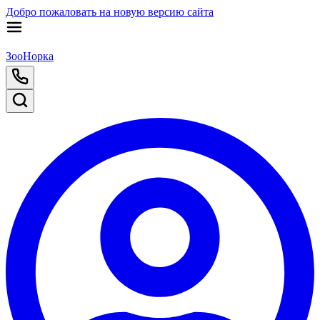
Добро пожаловать на новую версию сайта
ЗооНорка