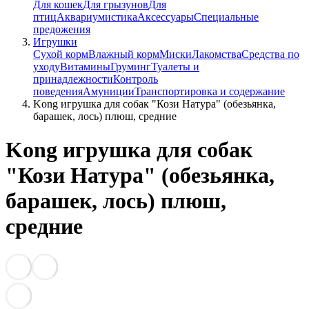
Для кошек
Для грызунов
Для
птиц
Аквариумистика
Аксессуары
Специальные
предожения
Игрушки
Сухой корм
Влажный корм
Миски
Лакомства
Средства по
уходу
Витамины
Груминг
Туалеты и
принадлежности
Контроль
поведения
Амуниции
Транспортировка и содержание
Kong игрушка для собак "Кози Натура" (обезьянка,
барашек, лось) плюш, средние
Kong игрушка для собак
"Кози Натура" (обезьянка,
барашек, лось) плюш,
средние