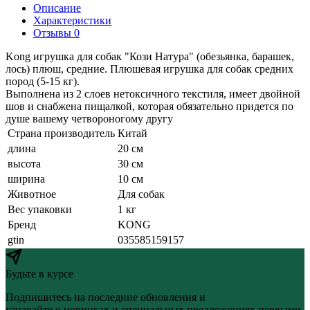
Описание
Характеристики
Отзывы 0
Kong игрушка для собак "Кози Натура" (обезьянка, барашек,
лось) плюш, средние. Плюшевая игрушка для собак средних
пород (5-15 кг).
Выполнена из 2 слоев нетоксичного текстиля, имеет двойной
шов и снабжена пищалкой, которая обязательно придется по
душе вашему четвороногому другу
Страна производитель
Китай
длина
20 см
высота
30 см
ширина
10 см
Животное
Для собак
Вес упаковки
1 кг
Бренд
KONG
gtin
035585159157
Будьте в курсе
Подпишитесь на последние обновления и
узнавайте о новинках и специальных предложениях первыми.