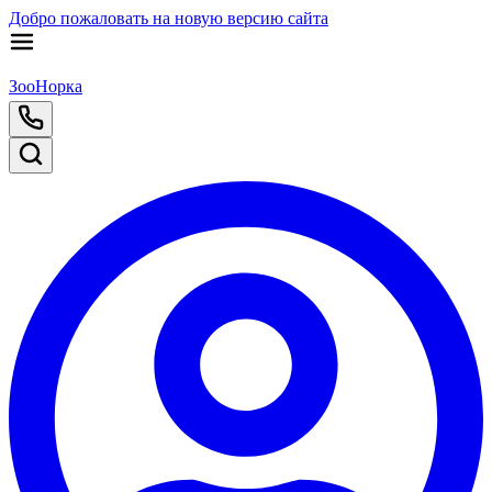
Добро пожаловать на новую версию сайта
ЗооНорка