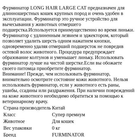
Фурминатор LONG HAIR LARGE CAT предназначен для
длинношерстных кошек крупных пород и очень удобен в
эксплуатации. Фурминатор это ручное устройство для
вычесывания у животных отмершего
подшерстка.Используется приимущественно во время линьки.
Фурминатор с удлиненным лезвием и эджектором, который
позволяет удалить шерсть одним нажатием кнопки,
одновременно удаляя отмерший подшерсток не повредив
остевой волос животного. Процедура предупреждает
образование колтунов и уменьшает линьку. Использовать
фурминатор лучше на чистой шерстке.Если вы обожаете
своего питомца приобретите фурминатор.
Внимание! Прежде, чем использовать фурминатор,
внимательно осмотрите состояние кожи животного. Нельзя
использовать фурминатор, если у животного есть раны,
ушибы, ссадины или раздражения. При наличии повреждений
на коже животного необходимо обратиться за помощью к
ветеринарному врачу.
Страна производитель
Китай
Класс
Супер премиум
Животное
Для кошек
Вес упаковки
0 кг
Бренд
FURMINATOR