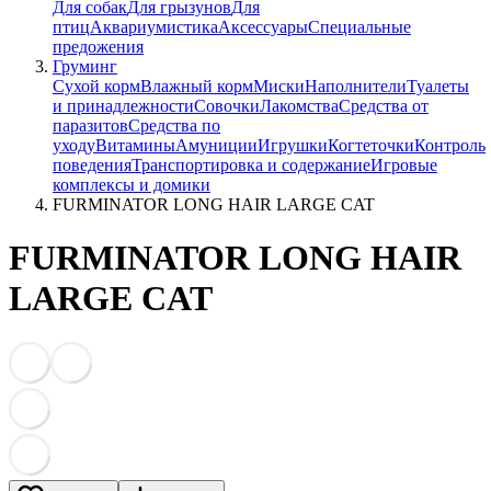
Для собак
Для грызунов
Для
птиц
Аквариумистика
Аксессуары
Специальные
предожения
Груминг
Сухой корм
Влажный корм
Миски
Наполнители
Туалеты
и принадлежности
Совочки
Лакомства
Средства от
паразитов
Средства по
уходу
Витамины
Амуниции
Игрушки
Когтеточки
Контроль
поведения
Транспортировка и содержание
Игровые
комплексы и домики
FURMINATOR LONG HAIR LARGE CAT
FURMINATOR LONG HAIR
LARGE CAT