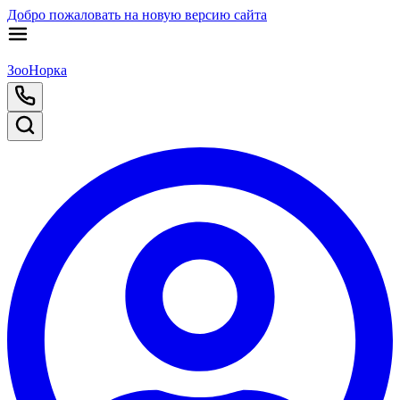
Добро пожаловать на новую версию сайта
ЗооНорка