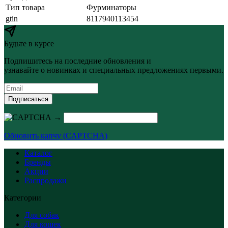
Тип товара
Фурминаторы
gtin
8117940113454
Будьте в курсе
Подпишитесь на последние обновления и
узнавайте о новинках и специальных предложениях первыми.
Подписаться
→
Обновить капчу (CAPTCHA)
Каталог
Бренды
Акции
Распродажи
Категории
Для собак
Для кошек