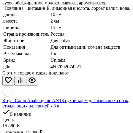
сухое обезжиренное молоко, лактоза, аромотизатор
"Говядина", витамин Е, лимонная кислота, сорбат калия, вода.
длина
10 см
высота
2 см
ширина
15 см
Страна производитель
Россия
Животное
Для собак
Показания
Для оптимизации обмена веществ
Вес упаковки
1 кг
Бренд
Unitabs
gtin
4607092074221
С этим товаром также покупают
Royal Canin Anallergenic AN18 сухой корм для взрослых собак,
страдающих аллергией - 8 кг
В наличии
Цена:
15 880
₽
Экономия -15 880
₽