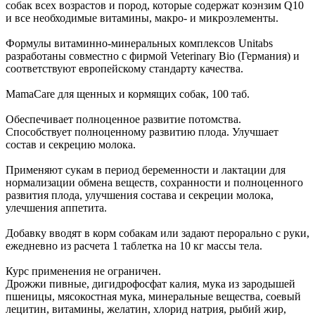
собак всех возрастов и пород, которые содержат коэнзим Q10
и все необходимые витамины, макро- и микроэлементы.
Формулы витаминно-минеральных комплексов Unitabs
разработаны совместно с фирмой Veterinary Bio (Германия) и
соответствуют европейскому стандарту качества.
MamaCare для щенных и кормящих собак, 100 таб.
Обеспечивает полноценное развитие потомства.
Способствует полноценному развитию плода. Улучшает
состав и секрецию молока.
Применяют сукам в период беременности и лактации для
нормализации обмена веществ, сохранности и полноценного
развития плода, улучшения состава и секреции молока,
улечшения аппетита.
Добавку вводят в корм собакам или задают перорально с руки,
ежедневно из расчета 1 таблетка на 10 кг массы тела.
Курс применения не ограничен.
Дрожжи пивные, дигидрофосфат калия, мука из зародышей
пшеницы, мясокостная мука, минеральные вещества, соевый
лецитин, витамины, желатин, хлорид натрия, рыбий жир,