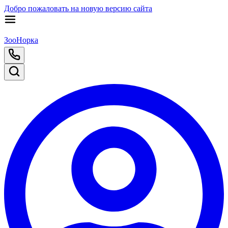
Добро пожаловать на новую версию сайта
ЗооНорка