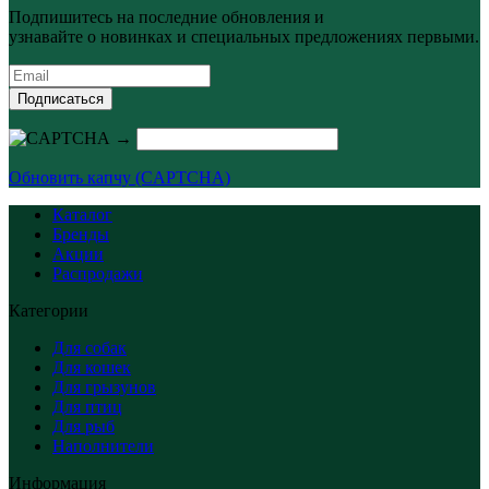
Подпишитесь на последние обновления и
узнавайте о новинках и специальных предложениях первыми.
Подписаться
→
Обновить капчу (CAPTCHA)
Каталог
Бренды
Акции
Распродажи
Категории
Для собак
Для кошек
Для грызунов
Для птиц
Для рыб
Наполнители
Информация