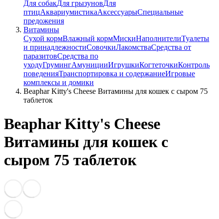
Для собак
Для грызунов
Для
птиц
Аквариумистика
Аксессуары
Специальные
предожения
Витамины
Сухой корм
Влажный корм
Миски
Наполнители
Туалеты
и принадлежности
Совочки
Лакомства
Средства от
паразитов
Средства по
уходу
Груминг
Амуниции
Игрушки
Когтеточки
Контроль
поведения
Транспортировка и содержание
Игровые
комплексы и домики
Beaphar Kitty's Cheese Витамины для кошек с сыром 75
таблеток
Beaphar Kitty's Cheese
Витамины для кошек с
сыром 75 таблеток