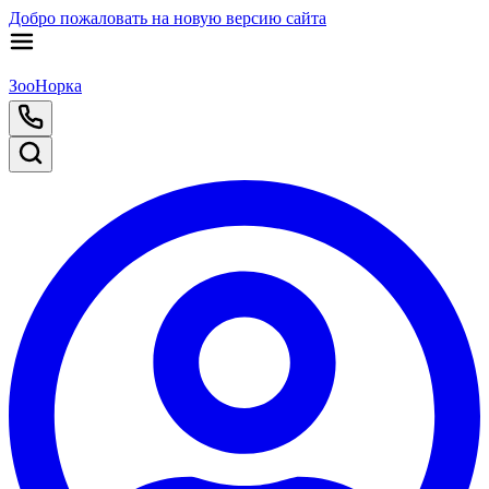
Добро пожаловать на новую версию сайта
ЗооНорка