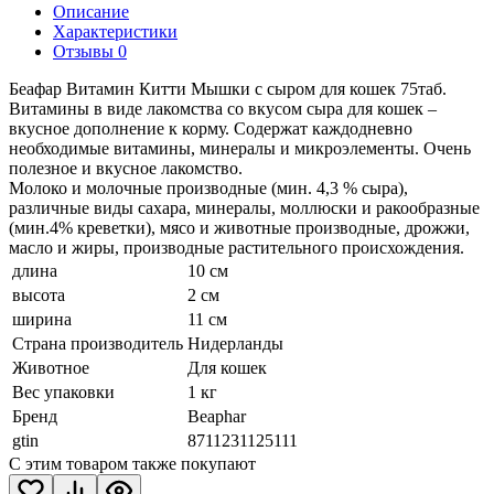
Описание
Характеристики
Отзывы 0
Беафар Витамин Китти Мышки с сыром для кошек 75таб.
Витамины в виде лакомства со вкусом сыра для кошек –
вкусное дополнение к корму. Содержат каждодневно
необходимые витамины, минералы и микроэлементы. Очень
полезное и вкусное лакомство.
Молоко и молочные производные (мин. 4,3 % сыра),
различные виды сахара, минералы, моллюски и ракообразные
(мин.4% креветки), мясо и животные производные, дрожжи,
масло и жиры, производные растительного происхождения.
длина
10 см
высота
2 см
ширина
11 см
Страна производитель
Нидерланды
Животное
Для кошек
Вес упаковки
1 кг
Бренд
Beaphar
gtin
8711231125111
С этим товаром также покупают