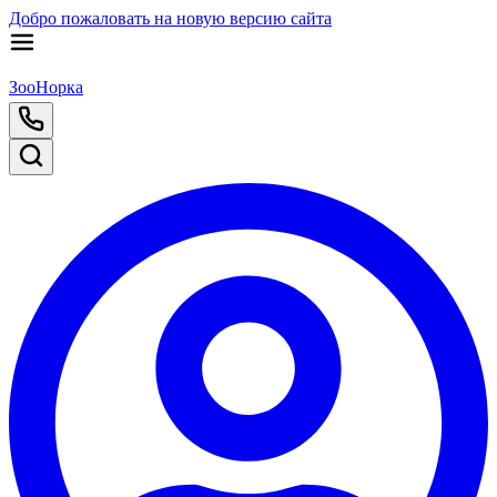
Добро пожаловать на новую версию сайта
ЗооНорка