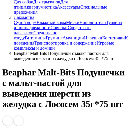
Для собак
Для грызунов
Для
птиц
Аквариумистика
Аксессуары
Специальные
предожения
Лакомства
Сухой корм
Влажный корм
Миски
Наполнители
Туалеты
и принадлежности
Совочки
Средства от
паразитов
Средства по
уходу
Витамины
Груминг
Амуниции
Игрушки
Когтеточки
К
поведения
Транспортировка и содержание
Игровые
комплексы и домики
Beaphar Malt-Bits Подушечки с мальт-пастой для
выведения шерсти из желудка с Лососем 35г*75 шт
Beaphar Malt-Bits Подушечки
с мальт-пастой для
выведения шерсти из
желудка с Лососем 35г*75 шт