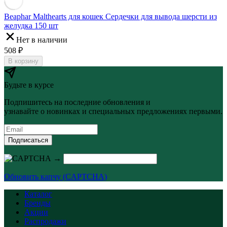
Beaphar Malthearts для кошек Сердечки для вывода шерсти из
желудка 150 шт
Нет в наличии
508
₽
В корзину
Будьте в курсе
Подпишитесь на последние обновления и
узнавайте о новинках и специальных предложениях первыми.
Подписаться
→
Обновить капчу (CAPTCHA)
Каталог
Бренды
Акции
Распродажи