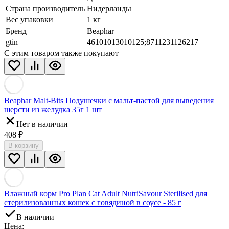
Страна производитель
Нидерланды
Вес упаковки
1 кг
Бренд
Beaphar
gtin
46101013010125;8711231126217
С этим товаром также покупают
Beaphar Malt-Bits Подушечки с мальт-пастой для выведения
шерсти из желудка 35г 1 шт
Нет в наличии
408
₽
В корзину
Влажный корм Pro Plan Cat Adult NutriSavour Sterilised для
стерилизованных кошек с говядиной в соусе - 85 г
В наличии
Цена: