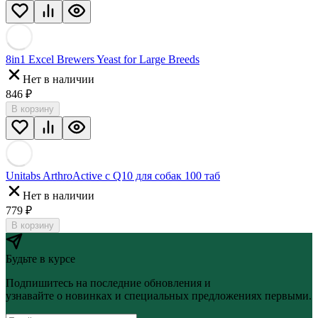
8in1 Excel Brewers Yeast for Large Breeds
Нет в наличии
846
₽
В корзину
Unitabs ArthroАctive с Q10 для собак 100 таб
Нет в наличии
779
₽
В корзину
Будьте в курсе
Подпишитесь на последние обновления и
узнавайте о новинках и специальных предложениях первыми.