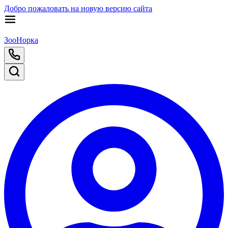
Добро пожаловать на новую версию сайта
ЗооНорка