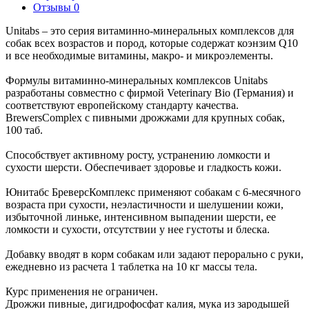
Отзывы 0
Unitabs – это серия витаминно-минеральных комплексов для
собак всех возрастов и пород, которые содержат коэнзим Q10
и все необходимые витамины, макро- и микроэлементы.
Формулы витаминно-минеральных комплексов Unitabs
разработаны совместно с фирмой Veterinary Bio (Германия) и
соответствуют европейскому стандарту качества.
BrewersComplex с пивными дрожжами для крупных собак,
100 таб.
Способствует активному росту, устранению ломкости и
сухости шерсти. Обеспечивает здоровье и гладкость кожи.
Юнитабс БреверсКомплекс применяют собакам с 6-месячного
возраста при сухости, неэластичности и шелушении кожи,
избыточной линьке, интенсивном выпадении шерсти, ее
ломкости и сухости, отсутствии у нее густоты и блеска.
Добавку вводят в корм собакам или задают перорально с руки,
ежедневно из расчета 1 таблетка на 10 кг массы тела.
Курс применения не ограничен.
Дрожжи пивные, дигидрофосфат калия, мука из зародышей