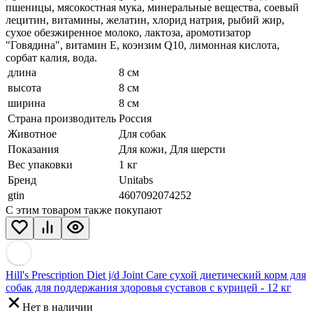
пшеницы, мясокостная мука, минеральные вещества, соевый
лецитин, витамины, желатин, хлорид натрия, рыбий жир,
сухое обезжиренное молоко, лактоза, аромотизатор
"Говядина", витамин Е, коэнзим Q10, лимонная кислота,
сорбат калия, вода.
длина
8 см
высота
8 см
ширина
8 см
Страна производитель
Россия
Животное
Для собак
Показания
Для кожи, Для шерсти
Вес упаковки
1 кг
Бренд
Unitabs
gtin
4607092074252
С этим товаром также покупают
Hill's Prescription Diet j/d Joint Care сухой диетический корм для
собак для поддержания здоровья суставов с курицей - 12 кг
Нет в наличии