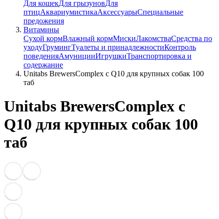
Для кошек
Для грызунов
Для
птиц
Аквариумистика
Аксессуары
Специальные
предожения
Витамины
Сухой корм
Влажный корм
Миски
Лакомства
Средства по
уходу
Груминг
Туалеты и принадлежности
Контроль
поведения
Амуниции
Игрушки
Транспортировка и
содержание
Unitabs BrewersComplex с Q10 для крупных собак 100
таб
Unitabs BrewersComplex с
Q10 для крупных собак 100
таб