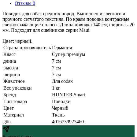
Отзывы 0
Поводок для собак средних пород. Выполнен из легкого и
прочного сетчатого текстиля. По краям поводка контрасные
светоотражающие полосы. Длина поводка 140 см, ширина - 20
мм. Подходит для ошейников серии Maui.
Цвет: черный.
Страна производитель
Германия
Класс
Супер премиум
длина
7 см
высота
7 см
ширина
7 см
Животное
Для собак
Вес упаковки
1 кг
Бренд
HUNTER Smart
Тип товара
Поводки
Цвет
Черный
Материал
Ткань
gtin
4016739927460
Будьте в курсе