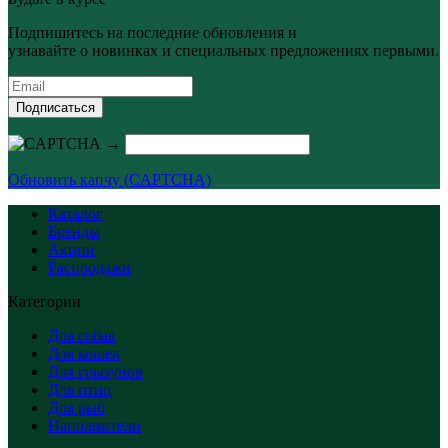
Подпишитесь на последние обновления и
узнавайте о новинках и специальных предложениях первыми.
Подписаться
→
Обновить капчу (CAPTCHA)
Каталог
Бренды
Акции
Распродажи
Категории
Для собак
Для кошек
Для грызунов
Для птиц
Для рыб
Наполнители