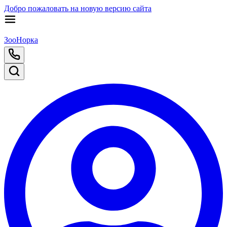
Добро пожаловать на новую версию сайта
ЗооНорка