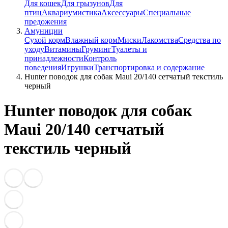
Для кошек
Для грызунов
Для
птиц
Аквариумистика
Аксессуары
Специальные
предожения
Амуниции
Сухой корм
Влажный корм
Миски
Лакомства
Средства по
уходу
Витамины
Груминг
Туалеты и
принадлежности
Контроль
поведения
Игрушки
Транспортировка и содержание
Hunter поводок для собак Maui 20/140 сетчатый текстиль
черный
Hunter поводок для собак
Maui 20/140 сетчатый
текстиль черный