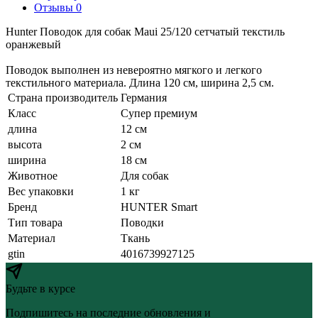
Отзывы 0
Hunter Поводок для собак Maui 25/120 сетчатый текстиль
оранжевый
Поводок выполнен из невероятно мягкого и легкого
текстильного материала. Длина 120 см, ширина 2,5 см.
Страна производитель
Германия
Класс
Супер премиум
длина
12 см
высота
2 см
ширина
18 см
Животное
Для собак
Вес упаковки
1 кг
Бренд
HUNTER Smart
Тип товара
Поводки
Материал
Ткань
gtin
4016739927125
Будьте в курсе
Подпишитесь на последние обновления и