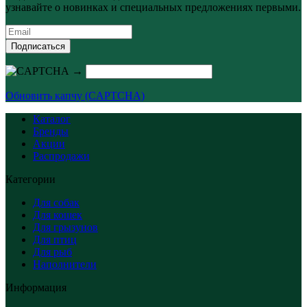
узнавайте о новинках и специальных предложениях первыми.
Подписаться
→
Обновить капчу (CAPTCHA)
Каталог
Бренды
Акции
Распродажи
Категории
Для собак
Для кошек
Для грызунов
Для птиц
Для рыб
Наполнители
Информация