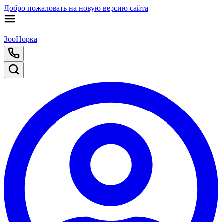
Добро пожаловать на новую версию сайта
ЗооНорка