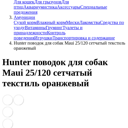
Для кошек
Для грызунов
Для
птиц
Аквариумистика
Аксессуары
Специальные
предожения
Амуниции
Сухой корм
Влажный корм
Миски
Лакомства
Средства по
уходу
Витамины
Груминг
Туалеты и
принадлежности
Контроль
поведения
Игрушки
Транспортировка и содержание
Hunter поводок для собак Maui 25/120 сетчатый текстиль
оранжевый
Hunter поводок для собак
Maui 25/120 сетчатый
текстиль оранжевый