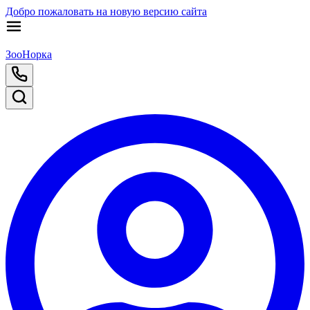
Добро пожаловать на новую версию сайта
ЗооНорка