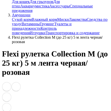
Для кошек
Для грызунов
Для
птиц
Аквариумистика
Аксессуары
Специальные
предожения
Амуниции
Сухой корм
Влажный корм
Миски
Лакомства
Средства по
уходу
Витамины
Груминг
Туалеты и
принадлежности
Контроль
поведения
Игрушки
Транспортировка и содержание
Flexi рулетка Collection М (до 25 кг) 5 м лента черная/
розовая
Flexi рулетка Collection М (до
25 кг) 5 м лента черная/
розовая