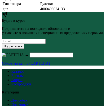
Тип товара
Рулетки
gtin
4000498024133
Будьте в курсе
Подпишитесь на последние обновления и
узнавайте о новинках и специальных предложениях первыми.
Подписаться
→
Обновить капчу (CAPTCHA)
Каталог
Бренды
Акции
Распродажи
Категории
Для собак
Для кошек