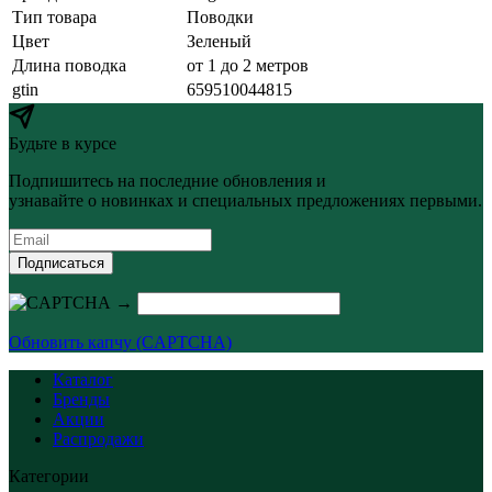
Тип товара
Поводки
Цвет
Зеленый
Длина поводка
от 1 до 2 метров
gtin
659510044815
Будьте в курсе
Подпишитесь на последние обновления и
узнавайте о новинках и специальных предложениях первыми.
Подписаться
→
Обновить капчу (CAPTCHA)
Каталог
Бренды
Акции
Распродажи
Категории