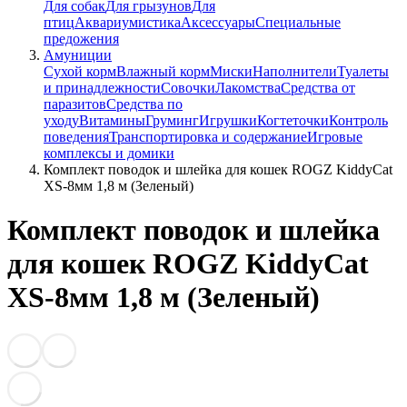
Для собак
Для грызунов
Для
птиц
Аквариумистика
Аксессуары
Специальные
предожения
Амуниции
Сухой корм
Влажный корм
Миски
Наполнители
Туалеты
и принадлежности
Совочки
Лакомства
Средства от
паразитов
Средства по
уходу
Витамины
Груминг
Игрушки
Когтеточки
Контроль
поведения
Транспортировка и содержание
Игровые
комплексы и домики
Комплект поводок и шлейка для кошек ROGZ KiddyCat
XS-8мм 1,8 м (Зеленый)
Комплект поводок и шлейка
для кошек ROGZ KiddyCat
XS-8мм 1,8 м (Зеленый)