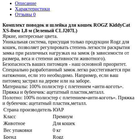
Описание
Характеристики
Отзывы 0
Комплект поводок и шлейка для кошек ROGZ KiddyCat
XS-8мм 1,8 м (Зеленый CLJ207L)
Яркие, интересные цвета.
Уникальная система, присущая только продукции Rogz для
кошек, позволяет регулировать степень легкости раскрытия
замка при различных нагрузках на замок (в зависимости от
размера, веса и степени активности животного).
Безопасность ваших питомцев - наш основной приоритет.
Специально разработанный замок легко расстегивается при
натяжении, если это необходимо. Например, если ваш
питомец застрял на дереве или на заборе.
Материалы: 100% полиэстер с плетением «анти-коготь».
Пряжка и бубенчик: ацетатный пластик,металл.
Полотно: 100% полиэстер с плетением«анти-коготь». Пряжка
и бубенчик: ацетатный пластик,металл.
Страна производитель
ЮАР
Класс
Премиум
Животное
Для кошек
Вес упаковки
0 кг
Бренд
Rogz