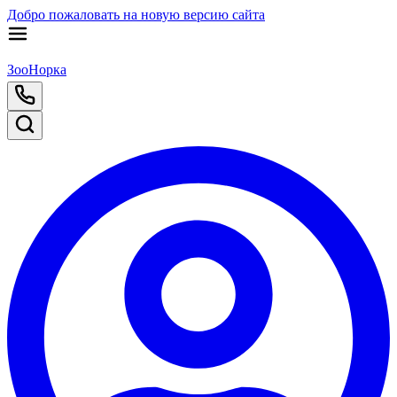
Добро пожаловать на новую версию сайта
ЗооНорка