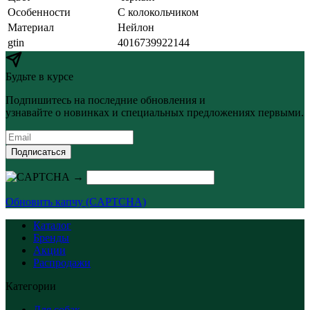
Особенности
С колокольчиком
Материал
Нейлон
gtin
4016739922144
Будьте в курсе
Подпишитесь на последние обновления и
узнавайте о новинках и специальных предложениях первыми.
Подписаться
→
Обновить капчу (CAPTCHA)
Каталог
Бренды
Акции
Распродажи
Категории
Для собак