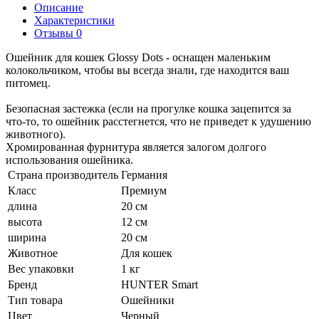
Описание
Характеристики
Отзывы 0
Ошейник для кошек Glossy Dots - оснащен маленьким
колокольчиком, чтобы вы всегда знали, где находится ваш
питомец.
Безопасная застежка (если на прогулке кошка зацепится за
что-то, то ошейник расстегнется, что не приведет к удушению
животного).
Хромированная фурнитура является залогом долгого
использования ошейника.
Страна производитель
Германия
Класс
Премиум
длина
20 см
высота
12 см
ширина
20 см
Животное
Для кошек
Вес упаковки
1 кг
Бренд
HUNTER Smart
Тип товара
Ошейники
Цвет
Черный