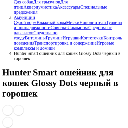
Для собак
Для грызунов
Для
птиц
Аквариумистика
Аксессуары
Специальные
предожения
Амуниции
Сухой корм
Влажный корм
Миски
Наполнители
Туалеты
и принадлежности
Совочки
Лакомства
Средства от
паразитов
Средства по
уходу
Витамины
Груминг
Игрушки
Когтеточки
Контроль
поведения
Транспортировка и содержание
Игровые
комплексы и домики
Hunter Smart ошейник для кошек Glossy Dots черный в
горошек
Hunter Smart ошейник для
кошек Glossy Dots черный в
горошек