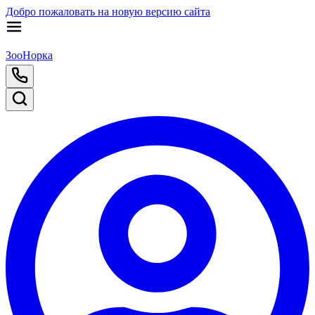
Добро пожаловать на новую версию сайта
ЗооНорка