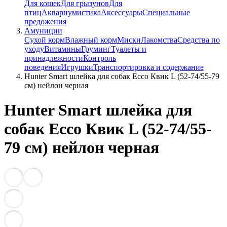
Для кошек
Для грызунов
Для
птиц
Аквариумистика
Аксессуары
Специальные
предожения
Амуниции
Сухой корм
Влажный корм
Миски
Лакомства
Средства по
уходу
Витамины
Груминг
Туалеты и
принадлежности
Контроль
поведения
Игрушки
Транспортировка и содержание
Hunter Smart шлейка для собак Ecco Квик L (52-74/55-79
см) нейлон черная
Hunter Smart шлейка для
собак Ecco Квик L (52-74/55-
79 см) нейлон черная