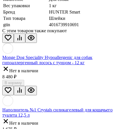
Вес упаковки
1 кг
Бренд
HUNTER Smart
Тип товара
Шлейки
gtin
4016739910691
С этим товаром также покупают
Monge Dog Speciality Hypoallergenic для собак
гипоаллергенный лосось с тунцом - 12 кг
Нет в наличии
8 480
₽
В корзину
Наполнитель №1 Crystals силикагелевый для кошачьего
туалета 12,5 л
Нет в наличии