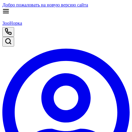
Добро пожаловать на новую версию сайта
ЗооНорка