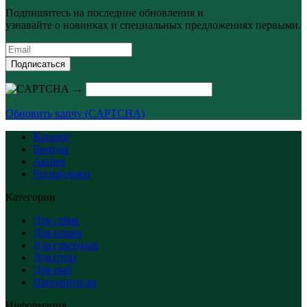
Подпишитесь на последние обновления и
узнавайте о новинках и специальных предложениях первыми.
Подписаться
→
Обновить капчу (CAPTCHA)
Каталог
Бренды
Акции
Распродажи
Категории
Для собак
Для кошек
Для грызунов
Для птиц
Для рыб
Наполнители
Информация