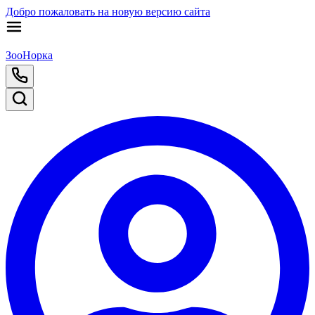
Добро пожаловать на новую версию сайта
ЗооНорка