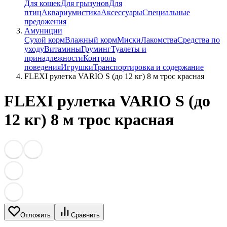
Для кошек
Для грызунов
Для
птиц
Аквариумистика
Аксессуары
Специальные
предожения
Амуниции
Сухой корм
Влажный корм
Миски
Лакомства
Средства по
уходу
Витамины
Груминг
Туалеты и
принадлежности
Контроль
поведения
Игрушки
Транспортировка и содержание
FLEXI рулетка VARIO S (до 12 кг) 8 м трос красная
FLEXI рулетка VARIO S (до
12 кг) 8 м трос красная
Отложить
Сравнить