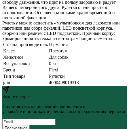
свободу движения, что идет на пользу здоровью и радует
Вашего четвероногого друга. Рулетка очень проста в
использовании. Оснащена кнопками кратковременной и
постоянной фиксации.
Рулетку можно оснастить - мультибоксом для лакомств или
пакетиков для сбора фекалий, LED подсветкой корпуса,
своркой или ремнем с LED подсветкой. Прочный корпус,
хромированная застежка и светоотражающие элементы.
Страна производитель
Германия
Класс
Премиум
Животное
Для собак
Вес упаковки
0 кг
Бренд
Flexi
Тип товара
Рулетки
gtin
4000498019313
Будьте в курсе
Подпишитесь на последние обновления и
узнавайте о новинках и специальных предложениях первыми.
Подписаться