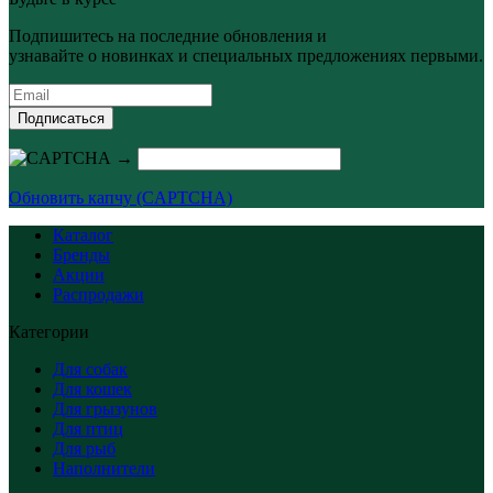
Подпишитесь на последние обновления и
узнавайте о новинках и специальных предложениях первыми.
Подписаться
→
Обновить капчу (CAPTCHA)
Каталог
Бренды
Акции
Распродажи
Категории
Для собак
Для кошек
Для грызунов
Для птиц
Для рыб
Наполнители