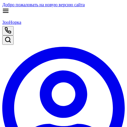
Добро пожаловать на новую версию сайта
ЗооНорка