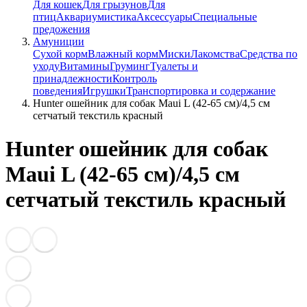
Для кошек
Для грызунов
Для
птиц
Аквариумистика
Аксессуары
Специальные
предожения
Амуниции
Сухой корм
Влажный корм
Миски
Лакомства
Средства по
уходу
Витамины
Груминг
Туалеты и
принадлежности
Контроль
поведения
Игрушки
Транспортировка и содержание
Hunter ошейник для собак Maui L (42-65 cм)/4,5 см
сетчатый текстиль красный
Hunter ошейник для собак
Maui L (42-65 cм)/4,5 см
сетчатый текстиль красный