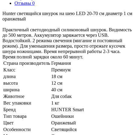
Отзывы 0
Hunter cветящийся шнурок на шею LED 20-70 см диаметр 1 см
оранжевый
Практичный светодиодный силиконовый шнурок. Видимость
до 500 метров. Аккумулятор заряжается через USB.
Водостойкий. 2 режима свечения (мигание и постоянный
режим). Для уменьшения размера, просто отрежьте кусочек
шнура ножницами. Время непрерывной работы 2-3 часа.
Время полной зарядки около 60 минут.
Страна производитель
Германия
Класс
Премиум
длина
18 см
высота
12 см
ширина
40 см
Животное
Для собак
Вес упаковки
1 кг
Бренд
HUNTER Smart
Тип товара
Ошейники
Цвет
Оранжевый
Особенности
Светящийся