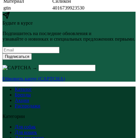
Материал
Силикон
gtin
4016739923530
Будьте в курсе
Подпишитесь на последние обновления и
узнавайте о новинках и специальных предложениях первыми.
Подписаться
→
Обновить капчу (CAPTCHA)
Каталог
Бренды
Акции
Распродажи
Категории
Для собак
Для кошек
Для грызунов