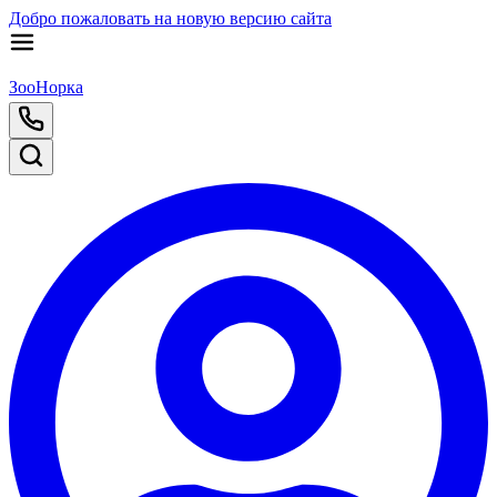
Добро пожаловать на новую версию сайта
ЗооНорка