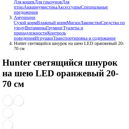
Для кошек
Для грызунов
Для
птиц
Аквариумистика
Аксессуары
Специальные
предожения
Амуниции
Сухой корм
Влажный корм
Миски
Лакомства
Средства по
уходу
Витамины
Груминг
Туалеты и
принадлежности
Контроль
поведения
Игрушки
Транспортировка и содержание
Hunter cветящийся шнурок на шею LED оранжевый 20-
70 см
Hunter cветящийся шнурок
на шею LED оранжевый 20-
70 см