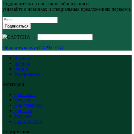
Подпишитесь на последние обновления и
узнавайте о новинках и специальных предложениях первыми.
Подписаться
→
Обновить капчу (CAPTCHA)
Каталог
Бренды
Акции
Распродажи
Категории
Для собак
Для кошек
Для грызунов
Для птиц
Для рыб
Наполнители
Информация