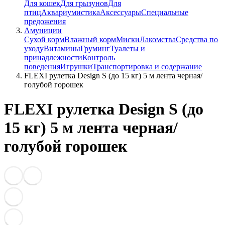
Для кошек
Для грызунов
Для
птиц
Аквариумистика
Аксессуары
Специальные
предожения
Амуниции
Сухой корм
Влажный корм
Миски
Лакомства
Средства по
уходу
Витамины
Груминг
Туалеты и
принадлежности
Контроль
поведения
Игрушки
Транспортировка и содержание
FLEXI рулетка Design S (до 15 кг) 5 м лента черная/
голубой горошек
FLEXI рулетка Design S (до
15 кг) 5 м лента черная/
голубой горошек