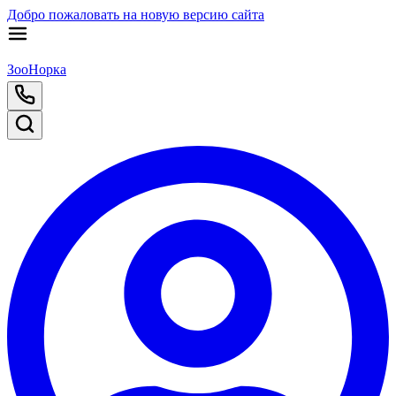
Добро пожаловать на новую версию сайта
ЗооНорка