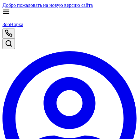
Добро пожаловать на новую версию сайта
ЗооНорка