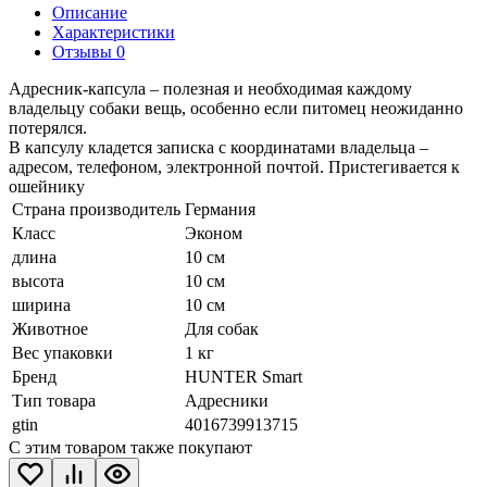
Описание
Характеристики
Отзывы 0
Адресник-капсула – полезная и необходимая каждому
владельцу собаки вещь, особенно если питомец неожиданно
потерялся.
В капсулу кладется записка с координатами владельца –
адресом, телефоном, электронной почтой. Пристегивается к
ошейнику
Страна производитель
Германия
Класс
Эконом
длина
10 см
высота
10 см
ширина
10 см
Животное
Для собак
Вес упаковки
1 кг
Бренд
HUNTER Smart
Тип товара
Адресники
gtin
4016739913715
С этим товаром также покупают