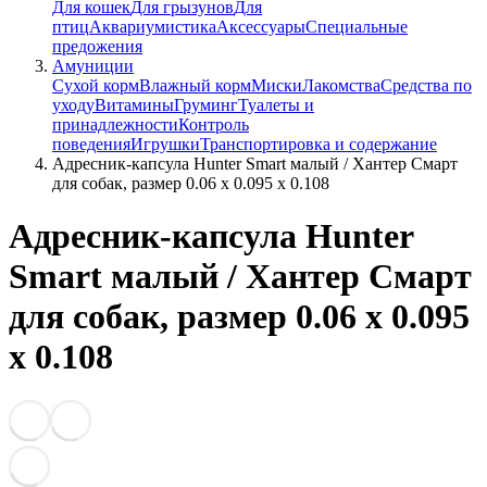
Для кошек
Для грызунов
Для
птиц
Аквариумистика
Аксессуары
Специальные
предожения
Амуниции
Сухой корм
Влажный корм
Миски
Лакомства
Средства по
уходу
Витамины
Груминг
Туалеты и
принадлежности
Контроль
поведения
Игрушки
Транспортировка и содержание
Адресник-капсула Hunter Smart малый / Хантер Смарт
для собак, размер 0.06 x 0.095 x 0.108
Адресник-капсула Hunter
Smart малый / Хантер Смарт
для собак, размер 0.06 x 0.095
x 0.108