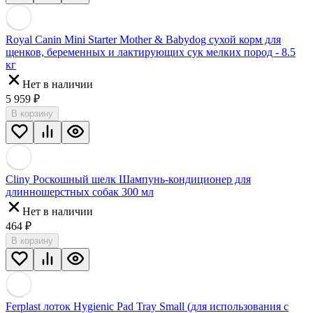
Royal Canin Mini Starter Mother & Babydog сухой корм для
щенков, беременных и лактирующих сук мелких пород - 8.5
кг
Нет в наличии
5 959
₽
В корзину
Cliny Роскошный шелк Шампунь-кондиционер для
длинношерстных собак 300 мл
Нет в наличии
464
₽
В корзину
Ferplast лоток Hygienic Pad Tray Small (для использования с