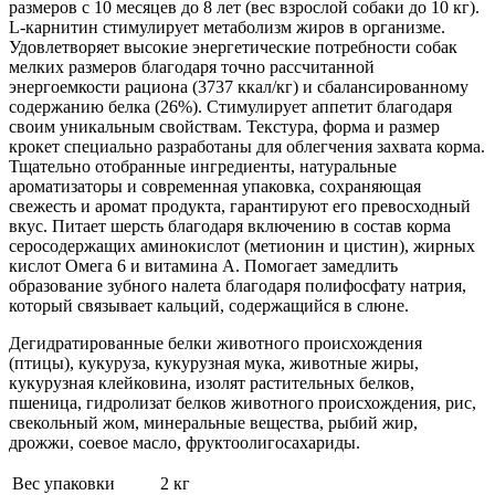
размеров с 10 месяцев до 8 лет (вес взрослой собаки до 10 кг).
L-карнитин стимулирует метаболизм жиров в организме.
Удовлетворяет высокие энергетические потребности собак
мелких размеров благодаря точно рассчитанной
энергоемкости рациона (3737 ккал/кг) и сбалансированному
содержанию белка (26%). Стимулирует аппетит благодаря
своим уникальным свойствам. Текстура, форма и размер
крокет специально разработаны для облегчения захвата корма.
Тщательно отобранные ингредиенты, натуральные
ароматизаторы и современная упаковка, сохраняющая
свежесть и аромат продукта, гарантируют его превосходный
вкус. Питает шерсть благодаря включению в состав корма
серосодержащих аминокислот (метионин и цистин), жирных
кислот Омега 6 и витамина А. Помогает замедлить
образование зубного налета благодаря полифосфату натрия,
который связывает кальций, содержащийся в слюне.
Дегидратированные белки животного происхождения
(птицы), кукуруза, кукурузная мука, животные жиры,
кукурузная клейковина, изолят растительных белков,
пшеница, гидролизат белков животного происхождения, рис,
свекольный жом, минеральные вещества, рыбий жир,
дрожжи, соевое масло, фруктоолигосахариды.
Вес упаковки
2 кг