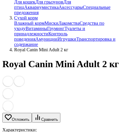
Для кошек
Для грызунов
Для
птиц
Аквариумистика
Аксессуары
Специальные
предожения
Сухой корм
Влажный корм
Миски
Лакомства
Средства по
уходу
Витамины
Груминг
Туалеты и
принадлежности
Контроль
поведения
Амуниции
Игрушки
Транспортировка и
содержание
Royal Canin Mini Adult 2 кг
Royal Canin Mini Adult 2 кг
Отложить
Сравнить
Характеристики: