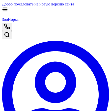
Добро пожаловать на новую версию сайта
ЗооНорка