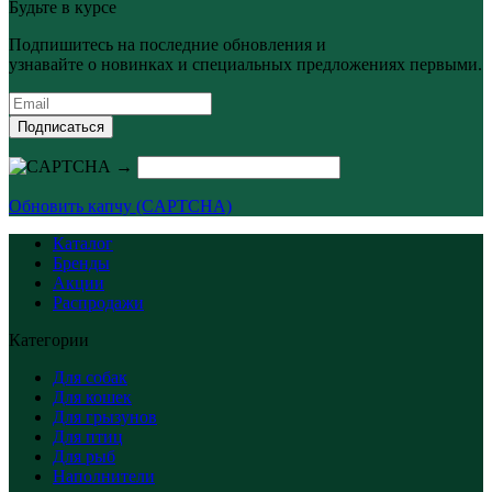
Будьте в курсе
Подпишитесь на последние обновления и
узнавайте о новинках и специальных предложениях первыми.
Подписаться
→
Обновить капчу (CAPTCHA)
Каталог
Бренды
Акции
Распродажи
Категории
Для собак
Для кошек
Для грызунов
Для птиц
Для рыб
Наполнители