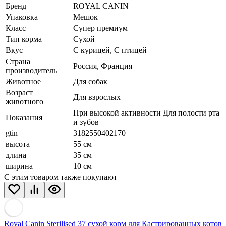
Бренд
ROYAL CANIN
Упаковка
Мешок
Класс
Супер премиум
Тип корма
Сухой
Вкус
С курицей, С птицей
Страна
Россия, Франция
производитель
Животное
Для собак
Возраст
Для взрослых
животного
При высокой активности Для полости рта
Показания
и зубов
gtin
3182550402170
высота
55 см
длина
35 см
ширина
10 см
С этим товаром также покупают
Royal Canin Sterilised 37 сухой корм для Кастрированных котов