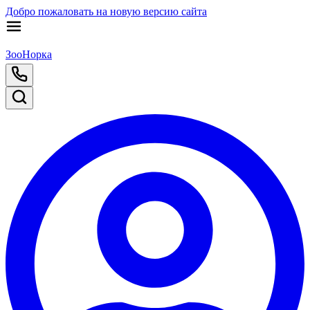
Добро пожаловать на новую версию сайта
ЗооНорка