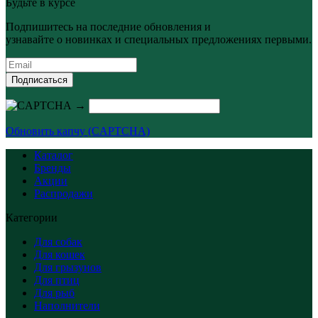
Будьте в курсе
Подпишитесь на последние обновления и
узнавайте о новинках и специальных предложениях первыми.
Подписаться
→
Обновить капчу (CAPTCHA)
Каталог
Бренды
Акции
Распродажи
Категории
Для собак
Для кошек
Для грызунов
Для птиц
Для рыб
Наполнители