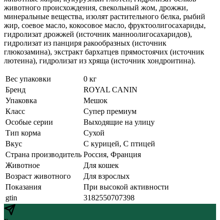
животного происхождения, свекольный жом, дрожжи,
минеральные вещества, изолят растительного белка, рыбий
жир, соевое масло, кокосовое масло, фруктоолигосахариды,
гидролизат дрожжей (источник манноолигосахаридов),
гидролизат из панциря ракообразных (источник
глюкозамина), экстракт бархатцев прямостоячих (источник
лютеина), гидролизат из хряща (источник хондроитина).
Вес упаковки
0 кг
Бренд
ROYAL CANIN
Упаковка
Мешок
Класс
Супер премиум
Особые серии
Выходящие на улицу
Тип корма
Сухой
Вкус
С курицей, С птицей
Страна производитель
Россия, Франция
Животное
Для кошек
Возраст животного
Для взрослых
Показания
При высокой активности
gtin
3182550707398