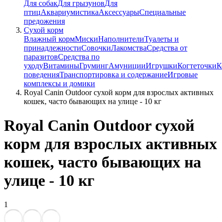
Для собак
Для грызунов
Для
птиц
Аквариумистика
Аксессуары
Специальные
предожения
Сухой корм
Влажный корм
Миски
Наполнители
Туалеты и
принадлежности
Совочки
Лакомства
Средства от
паразитов
Средства по
уходу
Витамины
Груминг
Амуниции
Игрушки
Когтеточки
К
поведения
Транспортировка и содержание
Игровые
комплексы и домики
Royal Canin Outdoor сухой корм для взрослых активных
кошек, часто бывающих на улице - 10 кг
Royal Canin Outdoor сухой
корм для взрослых активных
кошек, часто бывающих на
улице - 10 кг
1